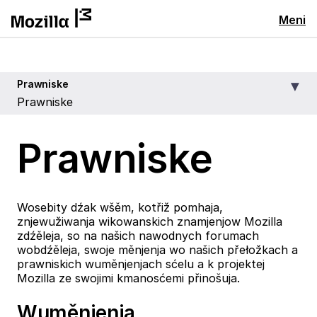
Meni
Prawniske
Prawniske
Prawniske
Wosebity dźak wšěm, kotřiž pomhaja,
znjewužiwanja wikowanskich znamjenjow Mozilla
zdźěleja, so na našich nawodnych forumach
wobdźěleja, swoje měnjenja wo našich přełožkach a
prawniskich wuměnjenjach sćelu a k projektej
Mozilla ze swojimi kmanosćemi přinošuja.
Wuměnjenja