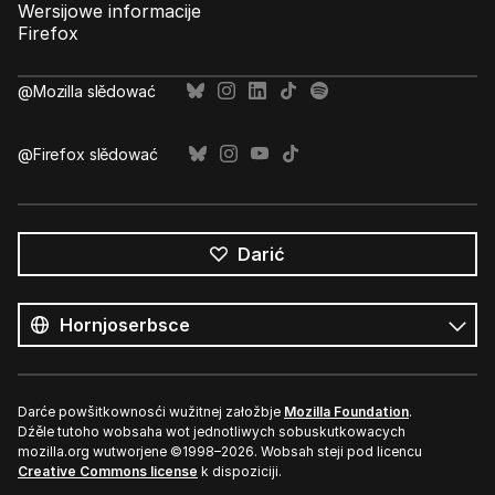
Wersijowe informacije
Firefox
@Mozilla slědować
@Firefox slědować
Darić
Wšě
rěče
Rěč
Darće powšitkownosći wužitnej załožbje
Mozilla Foundation
.
Dźěle tutoho wobsaha wot jednotliwych sobuskutkowacych
mozilla.org wutworjene ©1998–2026. Wobsah steji pod licencu
Creative Commons license
k dispoziciji.