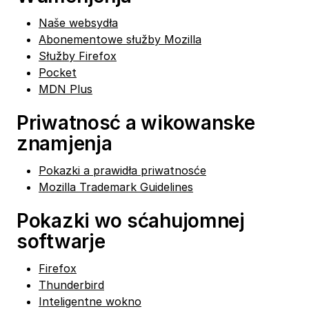
Naše websydła
Abonementowe słužby Mozilla
Słužby Firefox
Pocket
MDN Plus
Priwatnosć a wikowanske
znamjenja
Pokazki a prawidła priwatnosće
Mozilla Trademark Guidelines
Pokazki wo sćahujomnej
softwarje
Firefox
Thunderbird
Inteligentne wokno