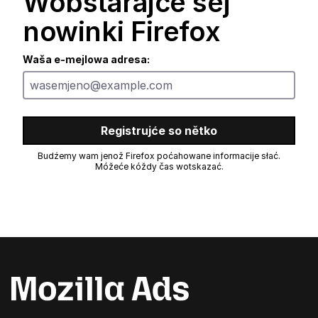
Wobstarajće sej
nowinki Firefox
Waša e-mejlowa adresa:
Registrujće so nětko
Budźemy wam jenož Firefox poćahowane informacije słać.
Móžeće kóždy čas wotskazać.