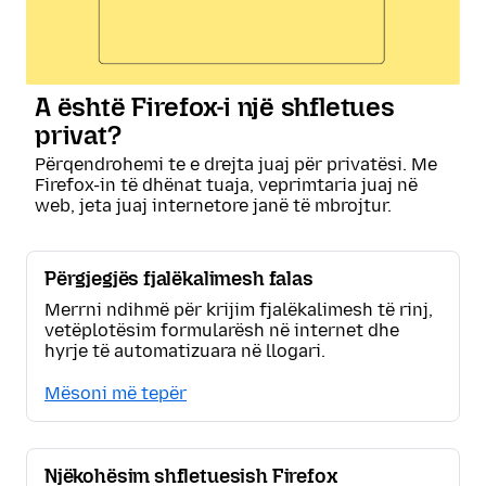
A është Firefox-i një shfletues
privat?
Përqendrohemi te e drejta juaj për privatësi. Me
Firefox-in të dhënat tuaja, veprimtaria juaj në
web, jeta juaj internetore janë të mbrojtur.
Përgjegjës fjalëkalimesh falas
Merrni ndihmë për krijim fjalëkalimesh të rinj,
vetëplotësim formularësh në internet dhe
hyrje të automatizuara në llogari.
Mësoni më tepër
Njëkohësim shfletuesish Firefox