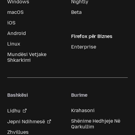
Windows
Nightly
macOS
Beta
iOS
Android
Firefox për Biznes
Linux
Enterprise
Mundësi Vetjake
Shkarkimi
Bashkësi
Burime
Krahasoni
Lidhu
Shënime Hedhjeje Në
Jepni Ndihmesë
Qarkullim
Zhvillues