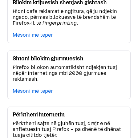
Bllokim krijuesish shenjash gishtash
Hiqni qafe reklamat e ngjitura, që ju ndjekin
ngado, përmes bllokuesve të brendshëm të
Firefox-it të
fingerprinting
.
Mësoni më tepër
Shtoni bllokim gjurmuesish
Firefox bllokon automatikisht ndjekjen tuaj
nëpër internet nga mbi 2000 gjurmues
reklamash.
Mësoni më tepër
Përktheni internetin
Përktheni sajte në gjuhën tuaj, drejt e në
shfletuesin tuaj Firefox – pa dhënë të dhënat
tuaja cilitdo tjetër.