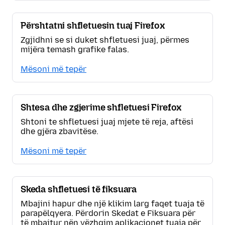
Përshtatni shfletuesin tuaj Firefox
Zgjidhni se si duket shfletuesi juaj, përmes
mijëra temash grafike falas.
Mësoni më tepër
Shtesa dhe zgjerime shfletuesi Firefox
Shtoni te shfletuesi juaj mjete të reja, aftësi
dhe gjëra zbavitëse.
Mësoni më tepër
Skeda shfletuesi të fiksuara
Mbajini hapur dhe një klikim larg faqet tuaja të
parapëlqyera. Përdorin Skedat e Fiksuara për
të mbajtur nën vëzhgim aplikacionet tuaja për