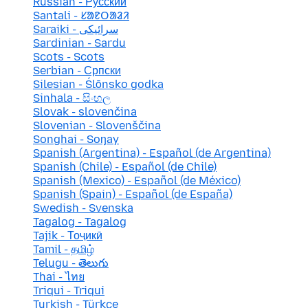
Russian - Русский
Santali - ᱥᱟᱱᱛᱟᱲᱤ
Saraiki - سرائیکی
Sardinian - Sardu
Scots - Scots
Serbian - Српски
Silesian - Ślōnsko godka
Sinhala - සිංහල
Slovak - slovenčina
Slovenian - Slovenščina
Songhai - Soŋay
Spanish (Argentina) - Español (de Argentina)
Spanish (Chile) - Español (de Chile)
Spanish (Mexico) - Español (de México)
Spanish (Spain) - Español (de España)
Swedish - Svenska
Tagalog - Tagalog
Tajik - Тоҷикӣ
Tamil - தமிழ்
Telugu - తెలుగు
Thai - ไทย
Triqui - Triqui
Turkish - Türkçe