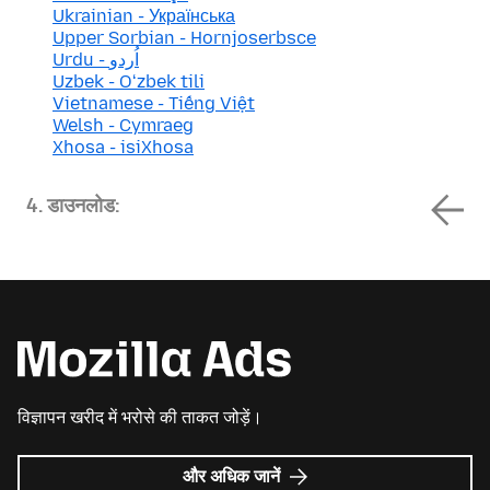
Ukrainian - Українська
Upper Sorbian - Hornjoserbsce
Urdu - اُردو
Uzbek - Oʻzbek tili
Vietnamese - Tiếng Việt
Welsh - Cymraeg
Xhosa - isiXhosa
4. डाउनलोड:
विज्ञापन खरीद में भरोसे की ताकत जोड़ें।
Mozilla
और अधिक जानें