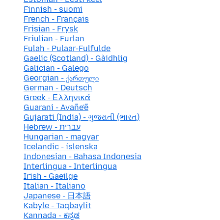
Finnish - suomi
French - Français
Frisian - Frysk
Friulian - Furlan
Fulah - Pulaar-Fulfulde
Gaelic (Scotland) - Gàidhlig
Galician - Galego
Georgian - ქართული
German - Deutsch
Greek - Ελληνικά
Guarani - Avañe'ẽ
Gujarati (India) - ગુજરાતી (ભારત)
Hebrew - עברית
Hungarian - magyar
Icelandic - íslenska
Indonesian - Bahasa Indonesia
Interlingua - Interlingua
Irish - Gaeilge
Italian - Italiano
Japanese - 日本語
Kabyle - Taqbaylit
Kannada - ಕನ್ನಡ