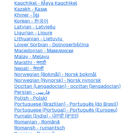
Kaqchikel - Maya Kaqchikel
Kazakh - Қазақ
Khmer - ខ្មែរ
Korean - 한국어
Latvian - Latviešu
Ligurian - Ligure
Lithuanian - Lietuvių
Lower Sorbian - Dolnoserbšćina
Macedonian - Македонски
Malay - Melayu
Marathi - मराठी
Nepali - नेपाली
Norwegian (Bokmål) - Norsk bokmål
Norwegian (Nynorsk) - Norsk nynorsk
Occitan (Lengadocian) - occitan (lengadocian)
Persian - فارسی
Polish - Polski
Portuguese (Brazilian) - Português (do Brasil)
Portuguese (Portugal) - Português (Europeu)
Punjabi (India) - ਪੰਜਾਬੀ (ਭਾਰਤ)
Romanian - Română
Romansh - rumantsch