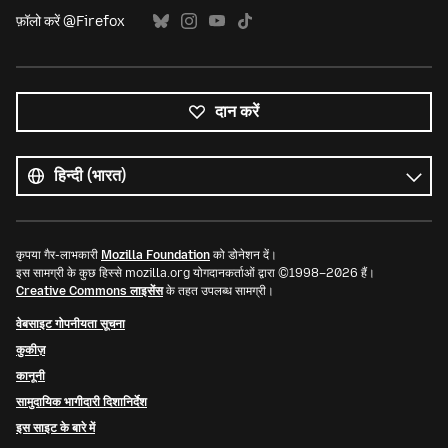
फ़ॉलो करें @Firefox
दान करें
सभी
भाषाएं
भाषा
कृपया गैर-लाभकारी
Mozilla Foundation
को डोनेशन दें।
इस सामग्री के कुछ हिस्से mozilla.org योगदानकर्ताओं द्वारा ©1998–2026 हैं।
Creative Commons लाइसेंस
के तहत उपलब्ध सामग्री।
वेबसाइट गोपनीयता सूचना
कुकीज़
कानूनी
सामुदायिक भागीदारी दिशानिर्देश
इस साइट के बारे में