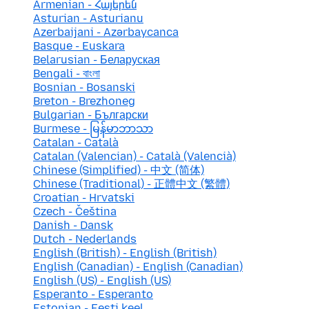
Armenian - Հայերեն
Asturian - Asturianu
Azerbaijani - Azərbaycanca
Basque - Euskara
Belarusian - Беларуская
Bengali - বাংলা
Bosnian - Bosanski
Breton - Brezhoneg
Bulgarian - Български
Burmese - မြန်မာဘာသာ
Catalan - Català
Catalan (Valencian) - Català (Valencià)
Chinese (Simplified) - 中文 (简体)
Chinese (Traditional) - 正體中文 (繁體)
Croatian - Hrvatski
Czech - Čeština
Danish - Dansk
Dutch - Nederlands
English (British) - English (British)
English (Canadian) - English (Canadian)
English (US) - English (US)
Esperanto - Esperanto
Estonian - Eesti keel