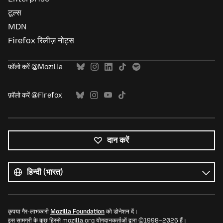
टूल्स
MDN
Firefox रिलीज़ नोट्स
फ़ॉलो करें @Mozilla
फ़ॉलो करें @Firefox
दान करें
सभी
भाषाएं
भाषा
कृपया गैर-लाभकारी
Mozilla Foundation
को डोनेशन दें।
इस सामग्री के कुछ हिस्से mozilla.org योगदानकर्ताओं द्वारा ©1998–2026 हैं।