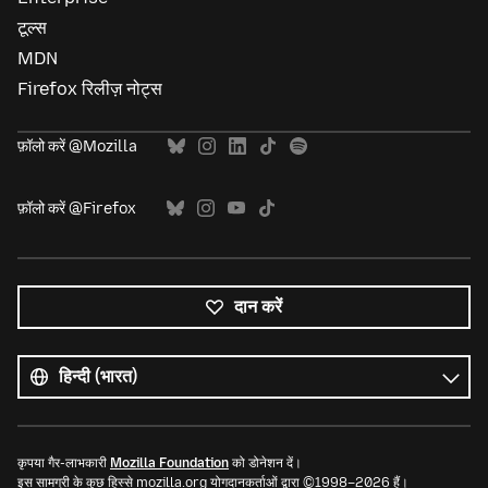
टूल्स
MDN
Firefox रिलीज़ नोट्स
फ़ॉलो करें @Mozilla
फ़ॉलो करें @Firefox
दान करें
सभी
भाषाएं
भाषा
कृपया गैर-लाभकारी
Mozilla Foundation
को डोनेशन दें।
इस सामग्री के कुछ हिस्से mozilla.org योगदानकर्ताओं द्वारा ©1998–2026 हैं।