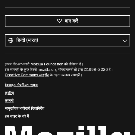
दान करें
सभी
भाषाएं
भाषा
कृपया गैर-लाभकारी
Mozilla Foundation
को डोनेशन दें।
इस सामग्री के कुछ हिस्से mozilla.org योगदानकर्ताओं द्वारा ©1998–2026 हैं।
Creative Commons लाइसेंस
के तहत उपलब्ध सामग्री।
वेबसाइट गोपनीयता सूचना
कुकीज़
कानूनी
सामुदायिक भागीदारी दिशानिर्देश
इस साइट के बारे में