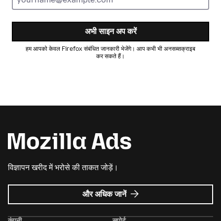
अभी साइन अप करें
हम आपको केवल Firefox संबंधित जानकारी भेजेंगे। आप कभी भी अनसब्सक्राइब
कर सकते हैं।
विज्ञापन खरीद में भरोसे की ताकत जोड़ें।
Mozilla
और अधिक जानें
विज्ञापन
के
कंपनी
सपोर्ट