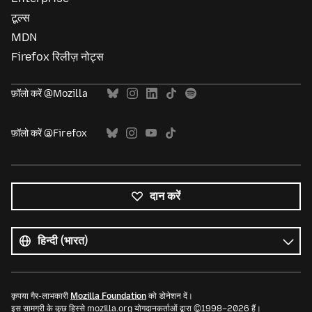
टूल्स
MDN
Firefox रिलीज़ नोट्स
फ़ॉलो करें @Mozilla
फ़ॉलो करें @Firefox
दान करें
सभी
भाषाएं
भाषा
कृपया गैर-लाभकारी
Mozilla Foundation
को डोनेशन दें।
इस सामग्री के कुछ हिस्से mozilla.org योगदानकर्ताओं द्वारा ©1998–2026 हैं।