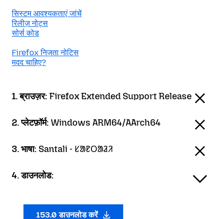
सिस्टम आवश्यकताएं जांचें
रिलीज़ नोट्स
सोर्स कोड
Firefox निजता नोटिस
मदद चाहिए?
1. ब्राउज़र:
Firefox Extended Support Release
2. प्लेटफ़ॉर्म:
Windows ARM64/AArch64
3. भाषा:
Santali - ᱥᱟᱱᱛᱟᱲᱤ
4. डाउनलोड:
153.0 डाउनलोड करें