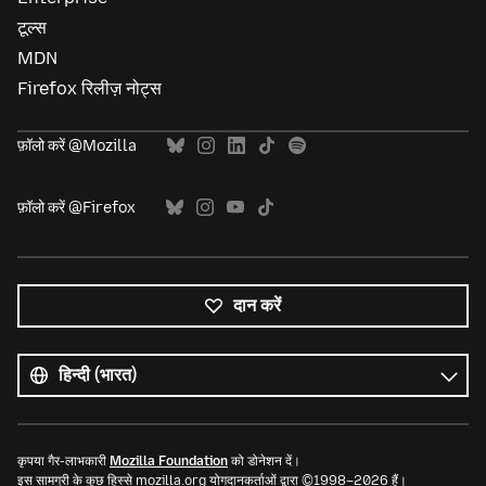
टूल्स
MDN
Firefox रिलीज़ नोट्स
फ़ॉलो करें @Mozilla
फ़ॉलो करें @Firefox
दान करें
सभी
भाषाएं
भाषा
कृपया गैर-लाभकारी
Mozilla Foundation
को डोनेशन दें।
इस सामग्री के कुछ हिस्से mozilla.org योगदानकर्ताओं द्वारा ©1998–2026 हैं।