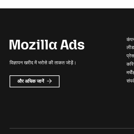
कंप
लीड
प्रे
विज्ञापन खरीद में भरोसे की ताकत जोड़ें।
करि
मर्च
Mozilla
संपर्
और अधिक जानें
विज्ञापन
के
बारे
में