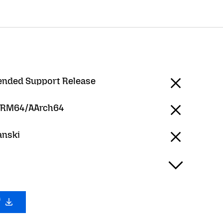
tended Support Release
ARM64/AArch64
anski
ं