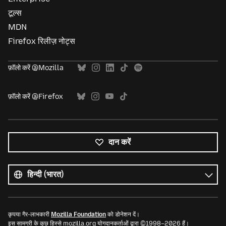
टूल्स
MDN
Firefox रिलीज़ नोट्स
फ़ॉलो करें @Mozilla
फ़ॉलो करें @Firefox
दान करें
सभी
भाषाएं
भाषा
कृपया गैर-लाभकारी
Mozilla Foundation
को डोनेशन दें।
इस सामग्री के कुछ हिस्से mozilla.org योगदानकर्ताओं द्वारा ©1998–2026 हैं।