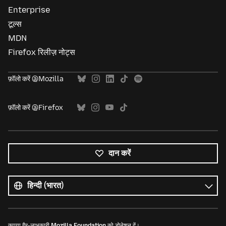
Enterprise
टूल्स
MDN
Firefox रिलीज़ नोट्स
फ़ॉलो करें @Mozilla
फ़ॉलो करें @Firefox
दान करें
सभी
भाषाएं
भाषा
कृपया गैर-लाभकारी
Mozilla Foundation
को डोनेशन दें।