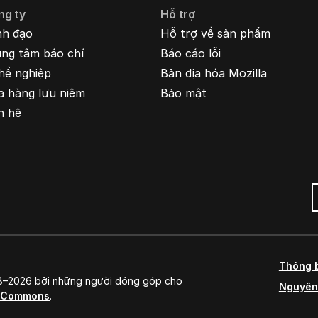
ng ty
Hỗ trợ
nh đạo
Hỗ trợ về sản phẩm
ung tâm báo chí
Báo cáo lỗi
hề nghiệp
Bản địa hóa Mozilla
a hàng lưu niệm
Bảo mật
n hệ
Thông 
98–2026 bởi những người đóng góp cho
Nguyên
e Commons
.