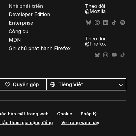
Nhà phát triển
Theo dõi
@Mozilla
Developer Edition
Enterprise
Công cụ
Theo dõi
MDN
@Firefox
Ghi chú phát hành Firefox
Tất
cả
Ngôn
Quyên góp
ngôn
ngữ
ngữ
báo bảo mật trang web
Cookie
Pháp lý
 tắc tham gia cộng đồng
Về trang web này