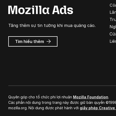
Cô
Lã
Tr
Tăng thêm sự tin tưởng khi mua quảng cáo.
Ng
Cử
về
Liê
Tìm hiểu thêm
Quảng
cáo
Mozilla
Quyên góp cho tổ chức phi lợi nhuận
Mozilla Foundation
.
Các phần nội dung trong trang này được giữ bản quyền ©19
mozilla.org. Nội dung được phát hành với
giấy phép Creativ