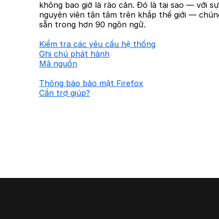
không bao giờ là rào cản. Đó là tại sao — với s
nguyện viên tận tâm trên khắp thế giới — chúng
sẵn trong hơn 90 ngôn ngữ.
Kiểm tra các yêu cầu hệ thống
Ghi chú phát hành
Mã nguồn
Thông báo bảo mật Firefox
Cần trợ giúp?