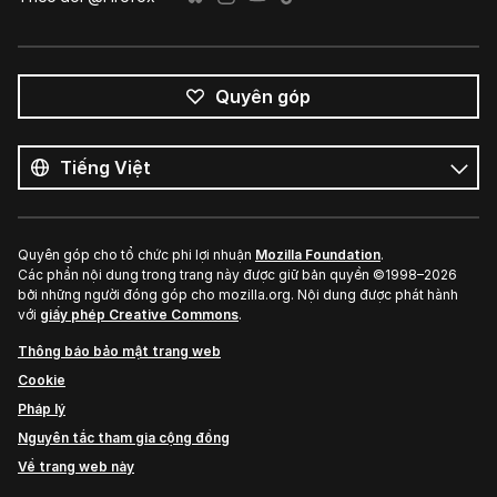
Quyên góp
Tất
cả
Ngôn
ngôn
ngữ
ngữ
Quyên góp cho tổ chức phi lợi nhuận
Mozilla Foundation
.
Các phần nội dung trong trang này được giữ bản quyền ©1998–2026
bởi những người đóng góp cho mozilla.org. Nội dung được phát hành
với
giấy phép Creative Commons
.
Thông báo bảo mật trang web
Cookie
Pháp lý
Nguyên tắc tham gia cộng đồng
Về trang web này