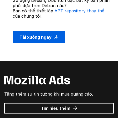
Sử dụng Debian, Ubuntu hoặc bất kỳ bản phân
phối dựa trên Debian nào?
Bạn có thể thiết lập
APT repository thay thế
của chúng tôi.
Tải xuống ngay
Tăng thêm sự tin tưởng khi mua quảng cáo.
về
Tìm hiểu thêm
Quảng