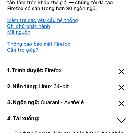
tận tâm trên khắp thế giới — chúng tôi đã tạo
Firefox có sẵn trong hơn 90 ngôn ngữ.
Kiểm tra các yêu cầu hệ thống
Ghi chú phát hành
Mã nguồn
Thông báo bảo mật Firefox
Cần trợ giúp?
1. Trình duyệt:
Firefox
2. Nền tảng:
Linux 64-bit
3. Ngôn ngữ:
Guarani - Avañe'ẽ
4. Tải xuống: