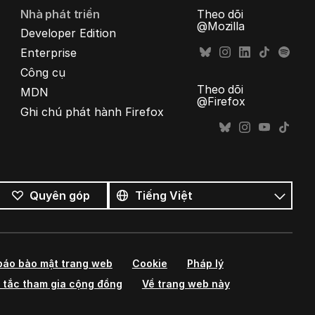
Nhà phát triển
Theo dõi
@Mozilla
Developer Edition
Enterprise
Công cụ
Theo dõi
MDN
@Firefox
Ghi chú phát hành Firefox
Tất
cả
Ngôn
Quyên góp
ngôn
ngữ
ngữ
báo bảo mật trang web
Cookie
Pháp lý
 tắc tham gia cộng đồng
Về trang web này