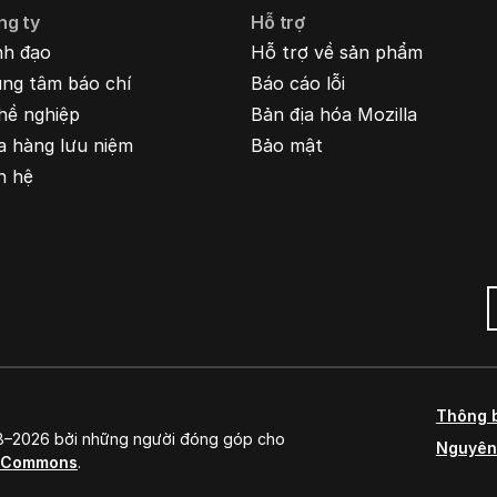
ng ty
Hỗ trợ
nh đạo
Hỗ trợ về sản phẩm
ung tâm báo chí
Báo cáo lỗi
hề nghiệp
Bản địa hóa Mozilla
a hàng lưu niệm
Bảo mật
n hệ
Thông 
98–2026 bởi những người đóng góp cho
Nguyên
e Commons
.