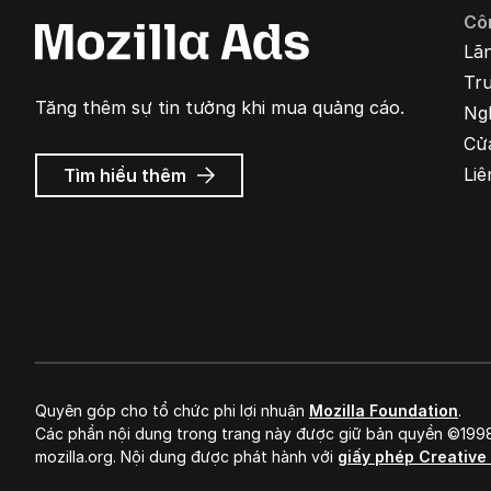
Cô
Lã
Tr
Tăng thêm sự tin tưởng khi mua quảng cáo.
Ng
Cử
về
Liê
Tìm hiểu thêm
Quảng
cáo
Mozilla
Quyên góp cho tổ chức phi lợi nhuận
Mozilla Foundation
.
Các phần nội dung trong trang này được giữ bản quyền ©19
mozilla.org. Nội dung được phát hành với
giấy phép Creativ