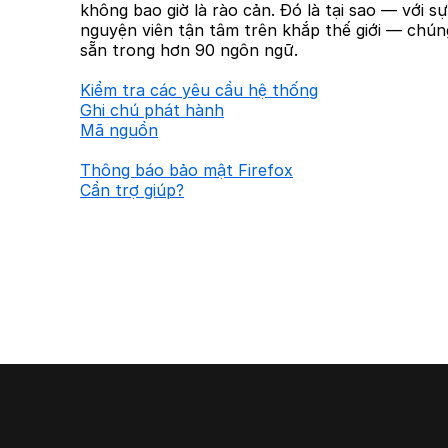
không bao giờ là rào cản. Đó là tại sao — với s
nguyện viên tận tâm trên khắp thế giới — chúng
sẵn trong hơn 90 ngôn ngữ.
Kiểm tra các yêu cầu hệ thống
Ghi chú phát hành
Mã nguồn
Thông báo bảo mật Firefox
Cần trợ giúp?