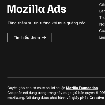
Cô
Lã
Tr
Tăng thêm sự tin tưởng khi mua quảng cáo.
Ng
Cử
về
Liê
Tìm hiểu thêm
Quảng
cáo
Mozilla
Quyên góp cho tổ chức phi lợi nhuận
Mozilla Foundation
.
Các phần nội dung trong trang này được giữ bản quyền ©19
mozilla.org. Nội dung được phát hành với
giấy phép Creativ