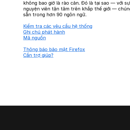
không bao giờ là rào cản. Đó là tại sao — với s
nguyện viên tận tâm trên khắp thế giới — chúng
sẵn trong hơn 90 ngôn ngữ.
Kiểm tra các yêu cầu hệ thống
Ghi chú phát hành
Mã nguồn
Thông báo bảo mật Firefox
Cần trợ giúp?