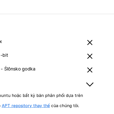
x
-bit
n - Ślōnsko godka
untu hoặc bất kỳ bản phân phối dựa trên
p
APT repository thay thế
của chúng tôi.