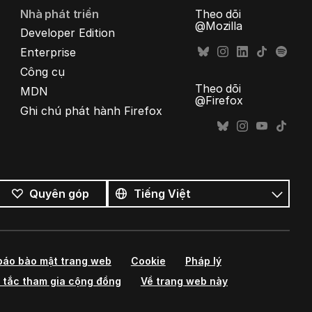
Nhà phát triển
Theo dõi
@Mozilla
Developer Edition
Enterprise
Công cụ
Theo dõi
MDN
@Firefox
Ghi chú phát hành Firefox
Tất
cả
Ngôn
Quyên góp
ngôn
ngữ
ngữ
báo bảo mật trang web
Cookie
Pháp lý
 tắc tham gia cộng đồng
Về trang web này