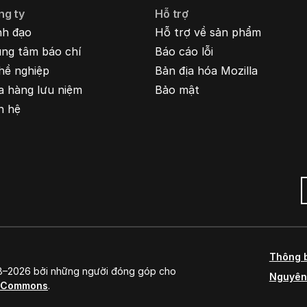
ng ty
Hỗ trợ
nh đạo
Hỗ trợ về sản phẩm
ung tâm báo chí
Báo cáo lỗi
hề nghiệp
Bản địa hóa Mozilla
a hàng lưu niệm
Bảo mật
n hệ
Thông 
98–2026 bởi những người đóng góp cho
Nguyên
e Commons
.