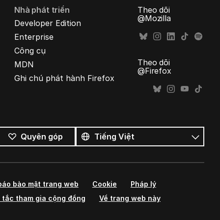
Nhà phát triển
Theo dõi
@Mozilla
Developer Edition
Enterprise
Công cụ
Theo dõi
MDN
@Firefox
Ghi chú phát hành Firefox
Tất
cả
Ngôn
Quyên góp
ngôn
ngữ
ngữ
báo bảo mật trang web
Cookie
Pháp lý
 tắc tham gia cộng đồng
Về trang web này