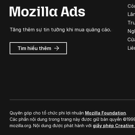
Cô
Lã
Tr
Tăng thêm sự tin tưởng khi mua quảng cáo.
Ng
Cử
về
Liê
Tìm hiểu thêm
Quảng
cáo
Mozilla
Quyên góp cho tổ chức phi lợi nhuận
Mozilla Foundation
.
Các phần nội dung trong trang này được giữ bản quyền ©19
mozilla.org. Nội dung được phát hành với
giấy phép Creativ