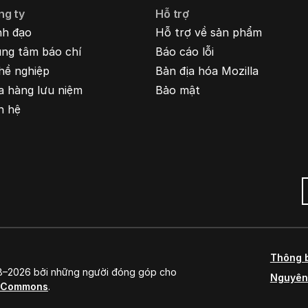
ng ty
Hỗ trợ
nh đạo
Hỗ trợ về sản phẩm
ung tâm báo chí
Báo cáo lỗi
hề nghiệp
Bản địa hóa Mozilla
a hàng lưu niệm
Bảo mật
n hệ
Thông 
98–2026 bởi những người đóng góp cho
Nguyên
e Commons
.