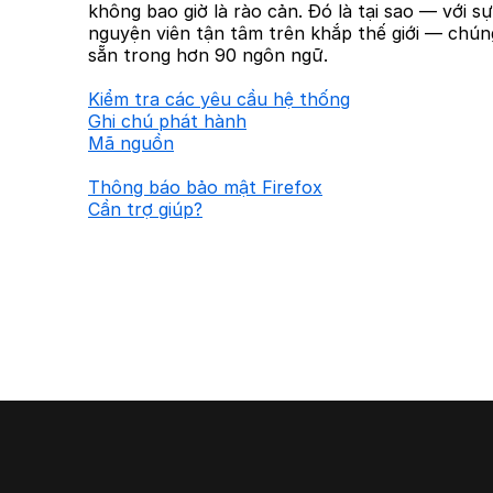
không bao giờ là rào cản. Đó là tại sao — với s
nguyện viên tận tâm trên khắp thế giới — chúng
sẵn trong hơn 90 ngôn ngữ.
Kiểm tra các yêu cầu hệ thống
Ghi chú phát hành
Mã nguồn
Thông báo bảo mật Firefox
Cần trợ giúp?