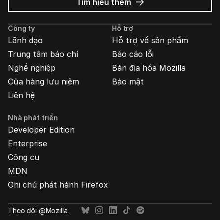
về
Tìm hiểu thêm
Quảng
cáo
Công ty
Hỗ trợ
Mozilla
Lãnh đạo
Hỗ trợ về sản phẩm
Trung tâm báo chí
Báo cáo lỗi
Nghề nghiệp
Bản địa hóa Mozilla
Cửa hàng lưu niệm
Bảo mật
Liên hệ
Nhà phát triển
Developer Edition
Enterprise
Công cụ
MDN
Ghi chú phát hành Firefox
Theo dõi @Mozilla