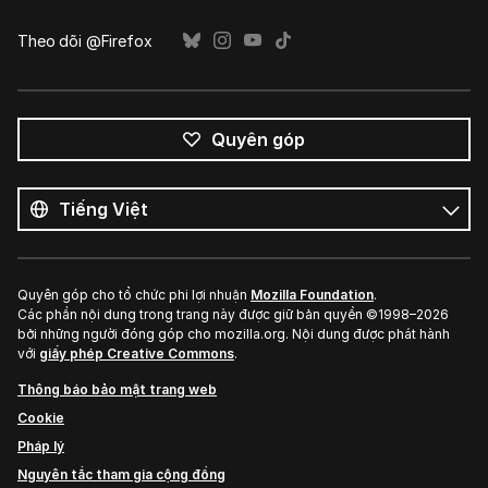
Theo dõi @Firefox
Quyên góp
Tất
cả
Ngôn
ngôn
ngữ
ngữ
Quyên góp cho tổ chức phi lợi nhuận
Mozilla Foundation
.
Các phần nội dung trong trang này được giữ bản quyền ©1998–2026
bởi những người đóng góp cho mozilla.org. Nội dung được phát hành
với
giấy phép Creative Commons
.
Thông báo bảo mật trang web
Cookie
Pháp lý
Nguyên tắc tham gia cộng đồng