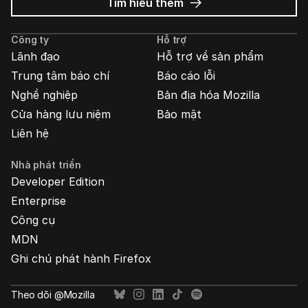
về
Tìm hiểu thêm
Quảng
cáo
Công ty
Hỗ trợ
Mozilla
Lãnh đạo
Hỗ trợ về sản phẩm
Trung tâm báo chí
Báo cáo lỗi
Nghề nghiệp
Bản địa hóa Mozilla
Cửa hàng lưu niệm
Bảo mật
Liên hệ
Nhà phát triển
Developer Edition
Enterprise
Công cụ
MDN
Ghi chú phát hành Firefox
Theo dõi @Mozilla