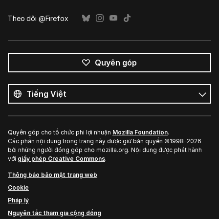
Theo dõi @Firefox
Quyên góp
Tất
cả
Ngôn
ngôn
ngữ
ngữ
Quyên góp cho tổ chức phi lợi nhuận
Mozilla Foundation
.
Các phần nội dung trong trang này được giữ bản quyền ©1998–2026
bởi những người đóng góp cho mozilla.org. Nội dung được phát hành
với
giấy phép Creative Commons
.
Thông báo bảo mật trang web
Cookie
Pháp lý
Nguyên tắc tham gia cộng đồng