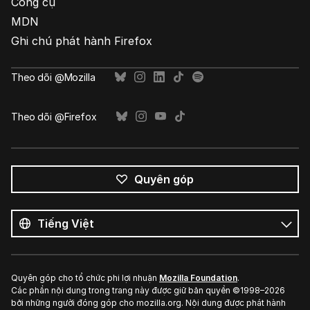
Công cụ
MDN
Ghi chú phát hành Firefox
Theo dõi @Mozilla
Theo dõi @Firefox
Quyên góp
Tất
cả
Ngôn
ngôn
ngữ
ngữ
Quyên góp cho tổ chức phi lợi nhuận
Mozilla Foundation
.
Các phần nội dung trong trang này được giữ bản quyền ©1998–2026
bởi những người đóng góp cho mozilla.org. Nội dung được phát hành