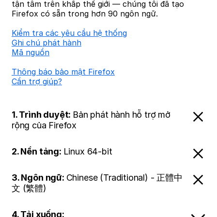
tận tâm trên khắp thế giới — chúng tôi đã tạo
Firefox có sẵn trong hơn 90 ngôn ngữ.
Kiểm tra các yêu cầu hệ thống
Ghi chú phát hành
Mã nguồn
Thông báo bảo mật Firefox
Cần trợ giúp?
1. Trình duyệt:
Bản phát hành hỗ trợ mở
rộng của Firefox
2. Nền tảng:
Linux 64-bit
3. Ngôn ngữ:
Chinese (Traditional) - 正體中
文 (繁體)
4. Tải xuống: