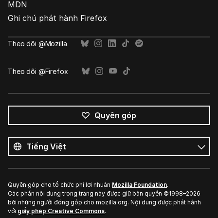
MDN
Ghi chú phát hành Firefox
Theo dõi @Mozilla
Theo dõi @Firefox
Quyên góp
Tất
cả
Ngôn
ngôn
ngữ
ngữ
Quyên góp cho tổ chức phi lợi nhuận
Mozilla Foundation
.
Các phần nội dung trong trang này được giữ bản quyền ©1998–2026
bởi những người đóng góp cho mozilla.org. Nội dung được phát hành
với
giấy phép Creative Commons
.