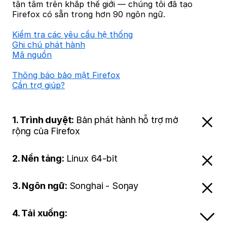
tận tâm trên khắp thế giới — chúng tôi đã tạo
Firefox có sẵn trong hơn 90 ngôn ngữ.
Kiểm tra các yêu cầu hệ thống
Ghi chú phát hành
Mã nguồn
Thông báo bảo mật Firefox
Cần trợ giúp?
1. Trình duyệt:
Bản phát hành hỗ trợ mở
rộng của Firefox
2. Nền tảng:
Linux 64-bit
3. Ngôn ngữ:
Songhai - Soŋay
4. Tải xuống: