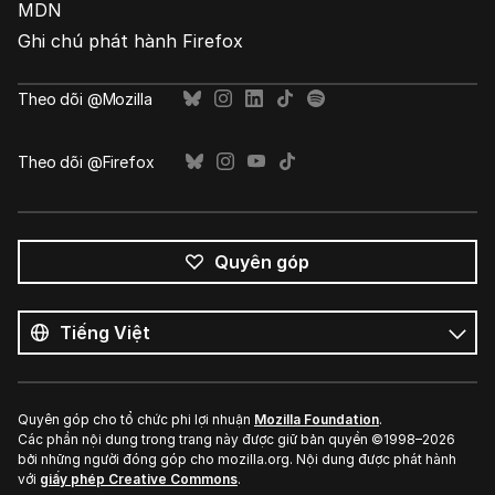
MDN
Ghi chú phát hành Firefox
Theo dõi @Mozilla
Theo dõi @Firefox
Quyên góp
Tất
cả
Ngôn
ngôn
ngữ
ngữ
Quyên góp cho tổ chức phi lợi nhuận
Mozilla Foundation
.
Các phần nội dung trong trang này được giữ bản quyền ©1998–2026
bởi những người đóng góp cho mozilla.org. Nội dung được phát hành
với
giấy phép Creative Commons
.