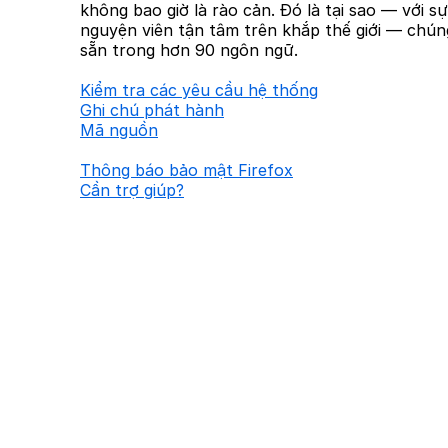
không bao giờ là rào cản. Đó là tại sao — với s
nguyện viên tận tâm trên khắp thế giới — chúng
sẵn trong hơn 90 ngôn ngữ.
Kiểm tra các yêu cầu hệ thống
Ghi chú phát hành
Mã nguồn
Thông báo bảo mật Firefox
Cần trợ giúp?