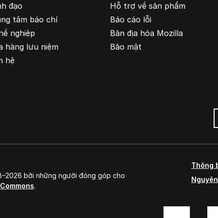
nh đạo
Hỗ trợ về sản phẩm
ung tâm báo chí
Báo cáo lỗi
hề nghiệp
Bản địa hóa Mozilla
a hàng lưu niệm
Bảo mật
n hệ
Thông 
98–2026 bởi những người đóng góp cho
Nguyên
e Commons
.