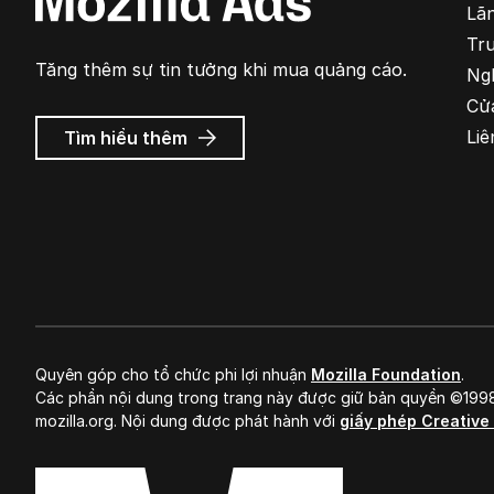
Lã
Tr
Tăng thêm sự tin tưởng khi mua quảng cáo.
Ng
Cử
về
Liê
Tìm hiểu thêm
Quảng
cáo
Mozilla
Quyên góp cho tổ chức phi lợi nhuận
Mozilla Foundation
.
Các phần nội dung trong trang này được giữ bản quyền ©19
mozilla.org. Nội dung được phát hành với
giấy phép Creativ