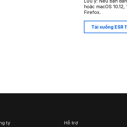
Lưu ý: Nếu bạn đan
hoặc macOS 10.12, 1
Firefox.
Tải xuống ESR 
ng ty
Hỗ trợ