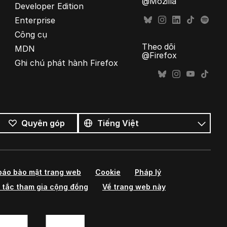
@Mozilla
Developer Edition
Enterprise
Công cụ
Theo dõi
MDN
@Firefox
Ghi chú phát hành Firefox
Tất
cả
Ngôn
Quyên góp
ngôn
ngữ
ngữ
báo bảo mật trang web
Cookie
Pháp lý
 tắc tham gia cộng đồng
Về trang web này