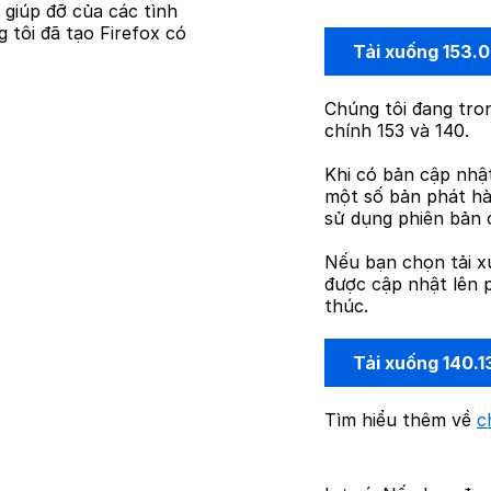
ự giúp đỡ của các tình
 tôi đã tạo Firefox có
Tải xuống 153.
Chúng tôi đang tron
chính 153 và 140.
Khi có bản cập nhậ
một số bản phát hà
sử dụng phiên bản 
Nếu bạn chọn tải x
được cập nhật lên p
thúc.
Tải xuống 140.1
Tìm hiểu thêm về
c