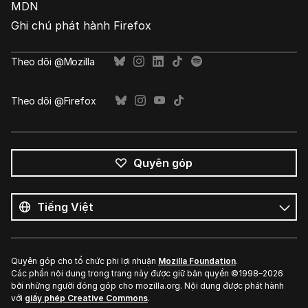
MDN
Ghi chú phát hành Firefox
Theo dõi @Mozilla
Theo dõi @Firefox
Quyên góp
Tất
cả
Ngôn
ngôn
ngữ
ngữ
Quyên góp cho tổ chức phi lợi nhuận
Mozilla Foundation
.
Các phần nội dung trong trang này được giữ bản quyền ©1998–2026
bởi những người đóng góp cho mozilla.org. Nội dung được phát hành
với
giấy phép Creative Commons
.