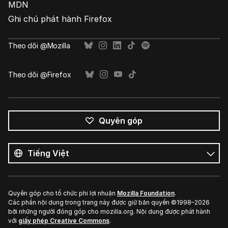
MDN
Ghi chú phát hành Firefox
Theo dõi @Mozilla
Theo dõi @Firefox
Quyên góp
Tất
cả
Ngôn
ngôn
ngữ
ngữ
Quyên góp cho tổ chức phi lợi nhuận
Mozilla Foundation
.
Các phần nội dung trong trang này được giữ bản quyền ©1998–2026
bởi những người đóng góp cho mozilla.org. Nội dung được phát hành
với
giấy phép Creative Commons
.