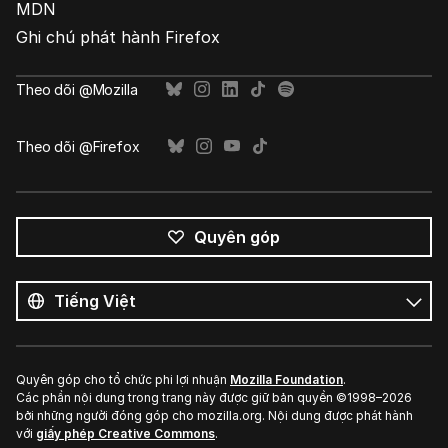
MDN
Ghi chú phát hành Firefox
Theo dõi @Mozilla
Theo dõi @Firefox
Quyên góp
Tất
cả
Ngôn
ngôn
ngữ
ngữ
Quyên góp cho tổ chức phi lợi nhuận
Mozilla Foundation
.
Các phần nội dung trong trang này được giữ bản quyền ©1998–2026
bởi những người đóng góp cho mozilla.org. Nội dung được phát hành
với
giấy phép Creative Commons
.