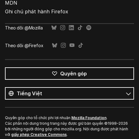
MDN
Ghi chú phát hành Firefox
Theo dõi @Mozilla
Theo dõi @Firefox
Quyên góp
Tất
cả
Ngôn
ngôn
ngữ
ngữ
Quyên góp cho tổ chức phi lợi nhuận
Mozilla Foundation
.
Các phần nội dung trong trang này được giữ bản quyền ©1998–2026
bởi những người đóng góp cho mozilla.org. Nội dung được phát hành
với
giấy phép Creative Commons
.