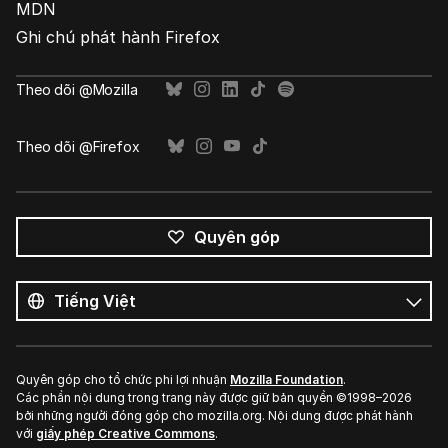
MDN
Ghi chú phát hành Firefox
Theo dõi @Mozilla
Theo dõi @Firefox
Quyên góp
Tất
cả
Ngôn
ngôn
ngữ
ngữ
Quyên góp cho tổ chức phi lợi nhuận
Mozilla Foundation
.
Các phần nội dung trong trang này được giữ bản quyền ©1998–2026
bởi những người đóng góp cho mozilla.org. Nội dung được phát hành
với
giấy phép Creative Commons
.