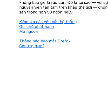
không bao giờ là rào cản. Đó là tại sao — với s
nguyện viên tận tâm trên khắp thế giới — chúng
sẵn trong hơn 90 ngôn ngữ.
Kiểm tra các yêu cầu hệ thống
Ghi chú phát hành
Mã nguồn
Thông báo bảo mật Firefox
Cần trợ giúp?