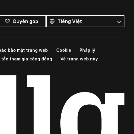
Tất
cả
Ngôn
Quyên góp
ngôn
ngữ
ngữ
báo bảo mật trang web
Cookie
Pháp lý
 tắc tham gia cộng đồng
Về trang web này