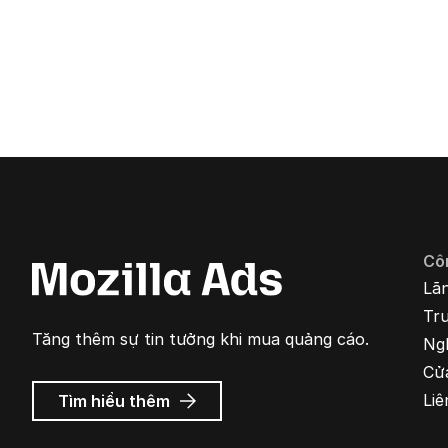
Cô
Lã
Tr
Tăng thêm sự tin tưởng khi mua quảng cáo.
Ng
Cử
về
Liê
Tìm hiểu thêm
Quảng
cáo