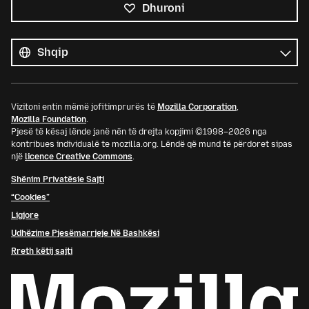
Dhuroni
Krejt
gjuhët
Gjuhë
Vizitoni entin mëmë jofitimprurës të
Mozilla Corporation
,
Mozilla Foundation
.
Pjesë të kësaj lënde janë nën të drejta kopjimi ©1998–2026 nga
kontribues individualë te mozilla.org. Lëndë që mund të përdoret sipas
një
licence Creative Commons
.
Shënim Privatësie Sajti
“Cookies”
Ligjore
Udhëzime Pjesëmarrjeje Në Bashkësi
Rreth këtij sajti