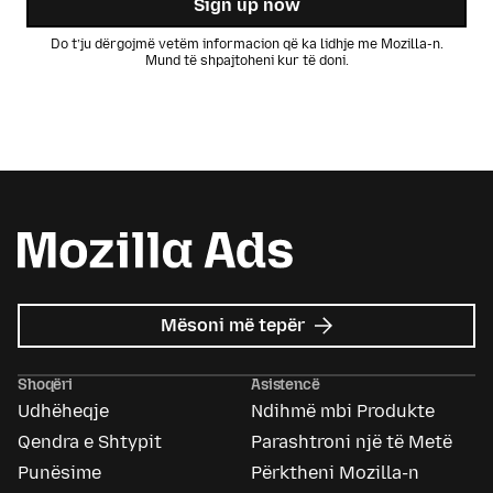
Sign up now
Do t’ju dërgojmë vetëm informacion që ka lidhje me Mozilla-n.
Mund të shpajtoheni kur të doni.
mbi
Mësoni më tepër
Mozilla
Ads
Shoqëri
Asistencë
Udhëheqje
Ndihmë mbi Produkte
Qendra e Shtypit
Parashtroni një të Metë
Punësime
Përktheni Mozilla-n