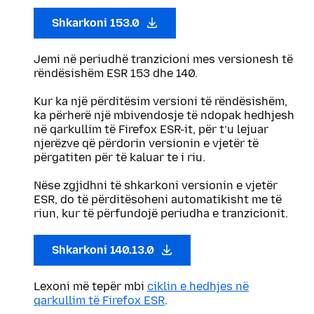
Shkarkoni 153.0
Jemi në periudhë tranzicioni mes versionesh të
rëndësishëm ESR 153 dhe 140.
Kur ka një përditësim versioni të rëndësishëm,
ka përherë një mbivendosje të ndopak hedhjesh
në qarkullim të Firefox ESR-it, për t’u lejuar
njerëzve që përdorin versionin e vjetër të
përgatiten për të kaluar te i riu.
Nëse zgjidhni të shkarkoni versionin e vjetër
ESR, do të përditësoheni automatikisht me të
riun, kur të përfundojë periudha e tranzicionit.
Shkarkoni 140.13.0
Lexoni më tepër mbi
ciklin e hedhjes në
qarkullim të Firefox ESR
.