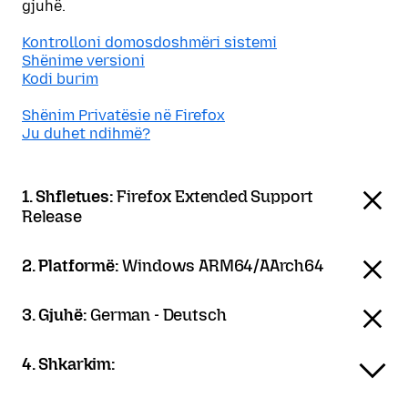
gjuhë.
Kontrolloni domosdoshmëri sistemi
Shënime versioni
Kodi burim
Shënim Privatësie në Firefox
Ju duhet ndihmë?
1. Shfletues:
Firefox Extended Support
Release
2. Platformë:
Windows ARM64/AArch64
3. Gjuhë:
German - Deutsch
4. Shkarkim: