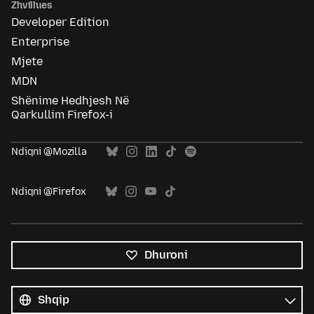
Zhvillues
Developer Edition
Enterprise
Mjete
MDN
Shënime Hedhjesh Në
Qarkullim Firefox-i
Ndiqni @Mozilla
Ndiqni @Firefox
Dhuroni
Krejt
gjuhët
Gjuhë