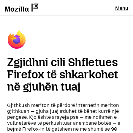
Menu
Zgjidhni cili Shfletues
Firefox të shkarkohet
në gjuhën tuaj
Gjithkush meriton të përdorë internetin meriton
gjithkush — gjuha juaj s’duhet të bëhet kurrë një
pengesë. Kjo është arsyeja pse — me ndihmën e
vullnetarëve të përkushtuar anembanë botës — e
bëjmë Firefox-in të gatshëm në më shumë se 90