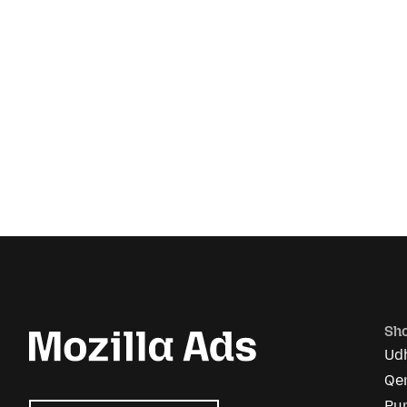
Sho
Ud
Qen
Pu