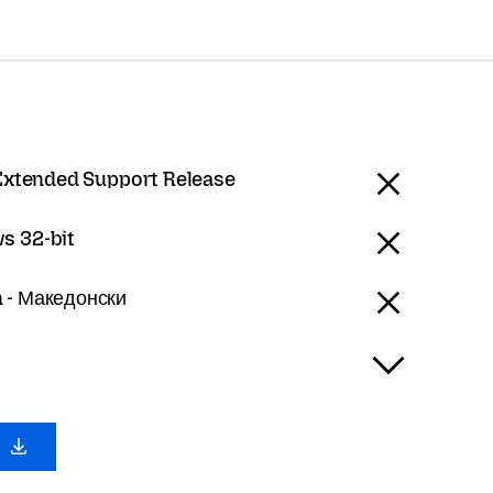
Extended Support Release
s 32-bit
 - Македонски
0