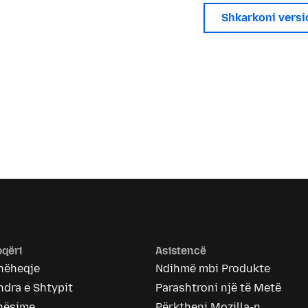
Shkarkoni versi
qëri
Asistencë
hëheqje
Ndihmë mbi Produkte
dra e Shtypit
Parashtroni një të Metë
nësime
Përktheni Mozilla-n