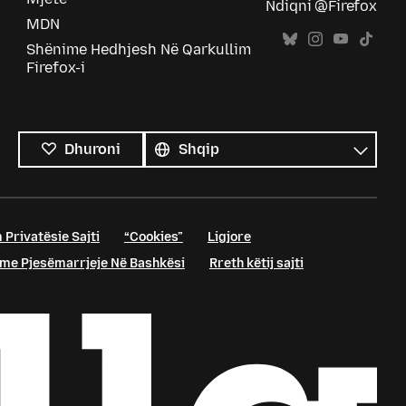
Ndiqni @Firefox
MDN
Shënime Hedhjesh Në Qarkullim
Firefox-i
Krejt
gjuhët
Gjuhë
Dhuroni
 Privatësie Sajti
“Cookies”
Ligjore
me Pjesëmarrjeje Në Bashkësi
Rreth këtij sajti