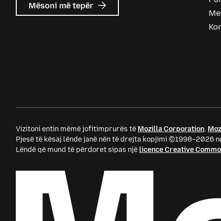
mbi
Mësoni më tepër
Me
Mozilla
Ads
Ko
Vizitoni entin mëmë jofitimprurës të
Mozilla Corporation
,
Moz
Pjesë të kësaj lënde janë nën të drejta kopjimi ©1998–2026 ng
Lëndë që mund të përdoret sipas një
licence Creative Comm