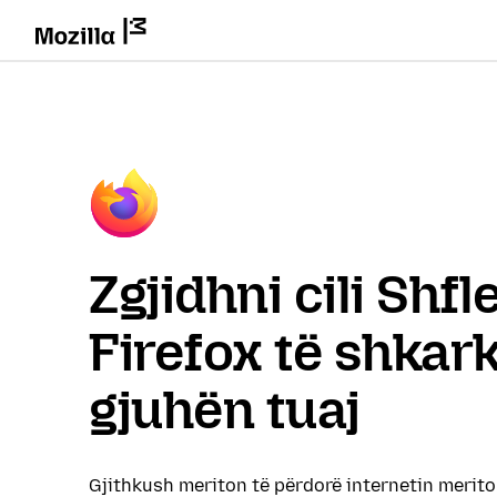
Zgjidhni cili Shf
Firefox të shkar
gjuhën tuaj
Gjithkush meriton të përdorë internetin merit