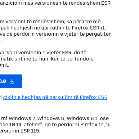
ranzicioni mes versionesh të rëndësishëm ESR
im versioni të rëndësishëm, ka përherë një
ak hedhjesh në qarkullim të Firefox ESR-it,
zve që përdorin versionin e vjetër të përgatiten
.
karkoni versionin e vjetër ESR, do të
atikisht me të riun, kur të përfundojë
nit.
3.0
bi
ciklin e hedhjes në qarkullim të Firefox ESR
.
rni Windows 7, Windows 8, Windows 8.1, ose
se 10.14, atëherë, që të përdorni Firefox-in, ju
ersionin ESR 115.