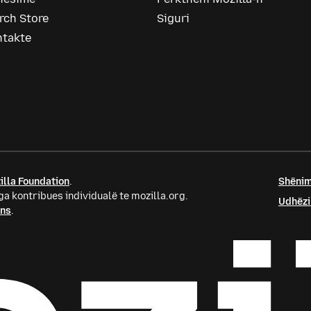
rch Store
Siguri
ntakte
illa Foundation
.
Shënim
a kontribues individualë te mozilla.org.
Udhëzi
ons
.