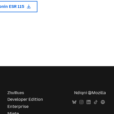
onin ESR 115
Zhvillues
Ndiqni @Mozilla
Developer Edition
Enterprise
Mjete