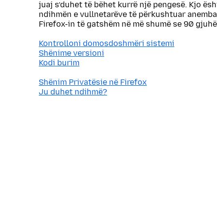
juaj s’duhet të bëhet kurrë një pengesë. Kjo ës
ndihmën e vullnetarëve të përkushtuar anemba
Firefox-in të gatshëm në më shumë se 90 gjuhë
Kontrolloni domosdoshmëri sistemi
Shënime versioni
Kodi burim
Shënim Privatësie në Firefox
Ju duhet ndihmë?