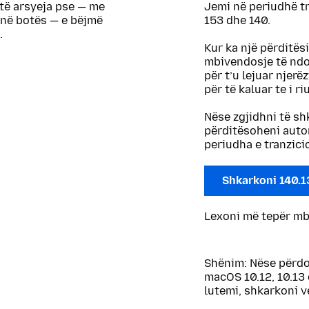
htë arsyeja pse — me
Jemi në periudhë t
në botës — e bëjmë
153 dhe 140.
.
Kur ka një përditës
mbivendosje të ndop
për t’u lejuar njerë
për të kaluar te i riu
Nëse zgjidhni të sh
përditësoheni autom
periudha e tranzicio
Shkarkoni 140.1
Lexoni më tepër m
Shënim: Nëse përdo
macOS 10.12, 10.13 o
lutemi, shkarkoni v