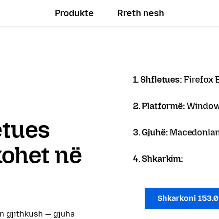
Produkte
Rreth nesh
1. Shfletues:
Firefox 
2. Platformë:
Window
letues
3. Gjuhë:
Macedonian
kohet në
4. Shkarkim:
Shkarkoni 153.
on gjithkush — gjuha