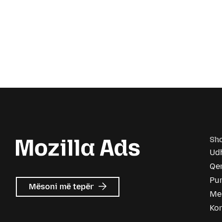
Sho
Ud
Qen
Pu
mbi
Mësoni më tepër
Me
Mozilla
Ads
Ko