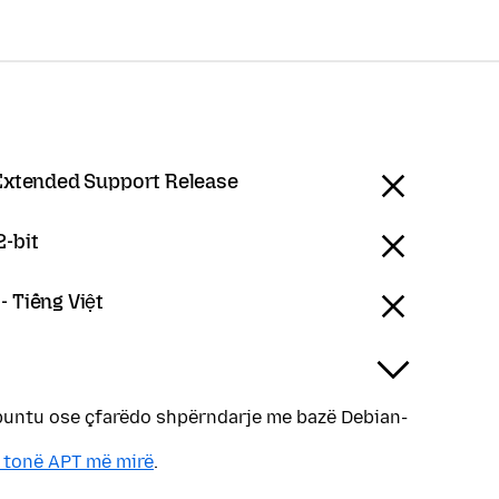
Extended Support Release
2-bit
- Tiếng Việt
buntu ose çfarëdo shpërndarje me bazë Debian-
 tonë APT më mirë
.