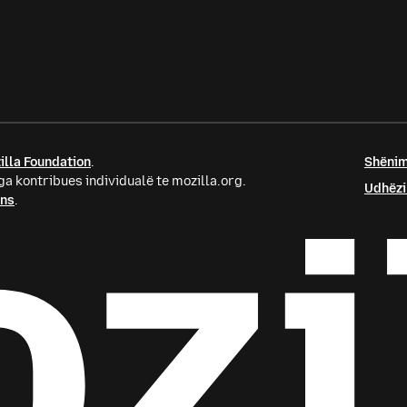
illa Foundation
.
Shënim
a kontribues individualë te mozilla.org.
Udhëzi
ons
.