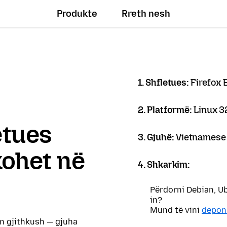
Produkte
Rreth nesh
1. Shfletues:
Firefox 
2. Platformë:
Linux 3
letues
3. Gjuhë:
Vietnamese 
kohet në
4. Shkarkim:
Përdorni Debian, U
in?
Mund të vini
depon
on gjithkush — gjuha