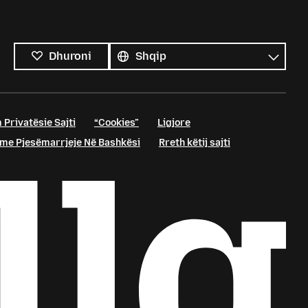
Krejt
gjuhët
Gjuhë
Dhuroni
 Privatësie Sajti
“Cookies”
Ligjore
me Pjesëmarrjeje Në Bashkësi
Rreth këtij sajti