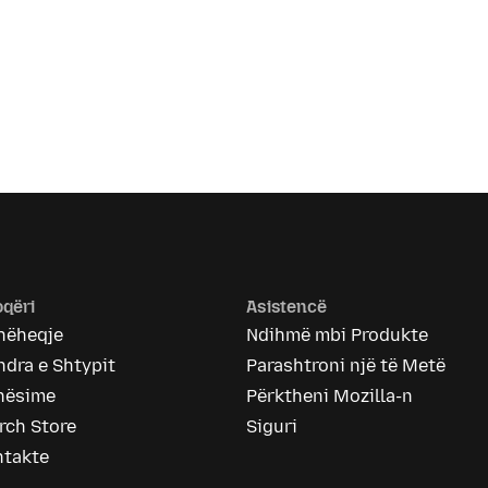
qëri
Asistencë
hëheqje
Ndihmë mbi Produkte
dra e Shtypit
Parashtroni një të Metë
nësime
Përktheni Mozilla-n
rch Store
Siguri
ntakte