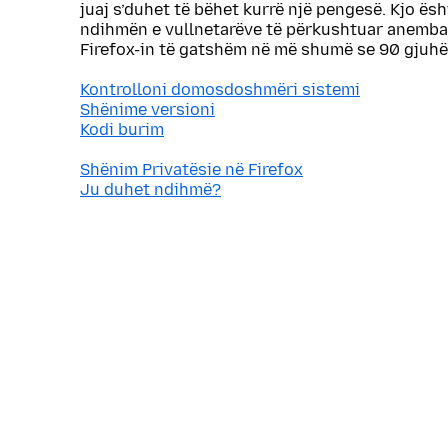
juaj s’duhet të bëhet kurrë një pengesë. Kjo ës
ndihmën e vullnetarëve të përkushtuar anemba
Firefox-in të gatshëm në më shumë se 90 gjuhë
Kontrolloni domosdoshmëri sistemi
Shënime versioni
Kodi burim
Shënim Privatësie në Firefox
Ju duhet ndihmë?