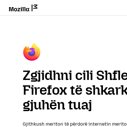
Zgjidhni cili Shf
Firefox të shkar
gjuhën tuaj
Gjithkush meriton të përdorë internetin merit