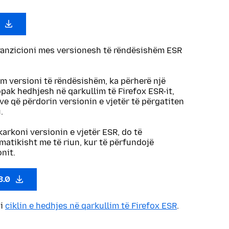
0
ranzicioni mes versionesh të rëndësishëm ESR
im versioni të rëndësishëm, ka përherë një
ak hedhjesh në qarkullim të Firefox ESR-it,
zve që përdorin versionin e vjetër të përgatiten
.
karkoni versionin e vjetër ESR, do të
atikisht me të riun, kur të përfundojë
nit.
3.0
bi
ciklin e hedhjes në qarkullim të Firefox ESR
.