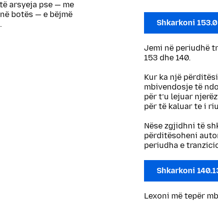
htë arsyeja pse — me
në botës — e bëjmë
Shkarkoni 153.
.
Jemi në periudhë t
153 dhe 140.
Kur ka një përditës
mbivendosje të ndop
për t’u lejuar njerë
për të kaluar te i riu
Nëse zgjidhni të sh
përditësoheni autom
periudha e tranzicio
Shkarkoni 140.1
Lexoni më tepër m