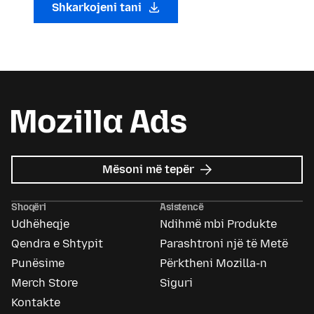
Shkarkojeni tani
mbi
Mësoni më tepër
Mozilla
Ads
Shoqëri
Asistencë
Udhëheqje
Ndihmë mbi Produkte
Qendra e Shtypit
Parashtroni një të Metë
Punësime
Përktheni Mozilla-n
Merch Store
Siguri
Kontakte