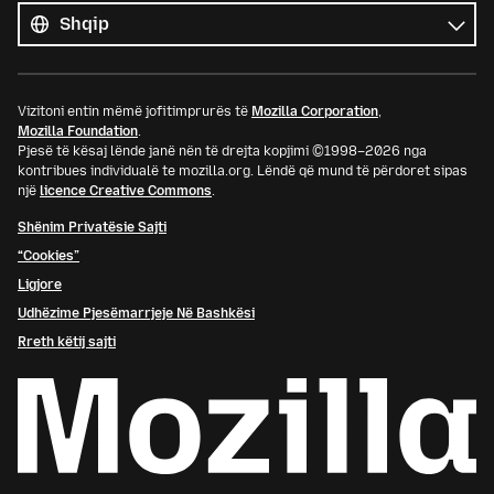
gjuhët
Gjuhë
Vizitoni entin mëmë jofitimprurës të
Mozilla Corporation
,
Mozilla Foundation
.
Pjesë të kësaj lënde janë nën të drejta kopjimi ©1998–2026 nga
kontribues individualë te mozilla.org. Lëndë që mund të përdoret sipas
një
licence Creative Commons
.
Shënim Privatësie Sajti
“Cookies”
Ligjore
Udhëzime Pjesëmarrjeje Në Bashkësi
Rreth këtij sajti