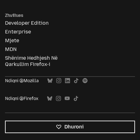
Zhvillues
Developer Edition
Enterprise
Mjete
MDN
Shënime Hedhjesh Në
Qarkullim Firefox-i
Ndiqni @Mozilla
Ndiqni @Firefox
Dhuroni
Krejt