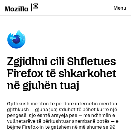
Menu
Zgjidhni cili Shfletues
Firefox të shkarkohet
në gjuhën tuaj
Gjithkush meriton të përdorë internetin meriton
gjithkush — gjuha juaj s’duhet të bëhet kurrë një
pengesë. Kjo është arsyeja pse — me ndihmën e
vullnetarëve të përkushtuar anembanë botës — e
bëjmë Firefox-in të gatshëm në më shumë se 90