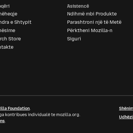
qëri
Asistencë
hëheqje
Ndihmë mbi Produkte
dra e Shtypit
Parashtroni një të Metë
nësime
Përktheni Mozilla-n
rch Store
Siguri
ntakte
illa Foundation
.
Shënim
a kontribues individualë te mozilla.org.
Udhëzi
ons
.