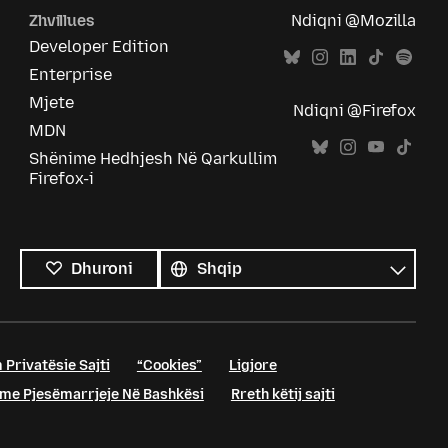
Zhvillues
Ndiqni @Mozilla
Developer Edition
Enterprise
Mjete
Ndiqni @Firefox
MDN
Shënime Hedhjesh Në Qarkullim
Firefox-i
Krejt
gjuhët
Gjuhë
Dhuroni
 Privatësie Sajti
“Cookies”
Ligjore
me Pjesëmarrjeje Në Bashkësi
Rreth këtij sajti