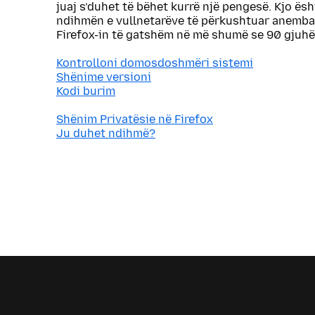
juaj s’duhet të bëhet kurrë një pengesë. Kjo ës
ndihmën e vullnetarëve të përkushtuar anemba
Firefox-in të gatshëm në më shumë se 90 gjuhë
Kontrolloni domosdoshmëri sistemi
Shënime versioni
Kodi burim
Shënim Privatësie në Firefox
Ju duhet ndihmë?