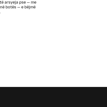
htë arsyeja pse — me
në botës — e bëjmë
.