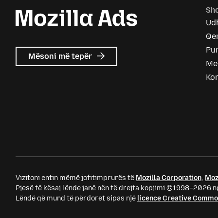
Sho
Ud
Qen
Pu
mbi
Mësoni më tepër
Me
Mozilla
Ads
Ko
Vizitoni entin mëmë jofitimprurës të
Mozilla Corporation
,
Moz
Pjesë të kësaj lënde janë nën të drejta kopjimi ©1998–2026 ng
Lëndë që mund të përdoret sipas një
licence Creative Comm