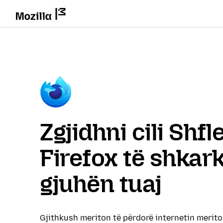
Zgjidhni cili Shf
Firefox të shkar
gjuhën tuaj
Gjithkush meriton të përdorë internetin merit