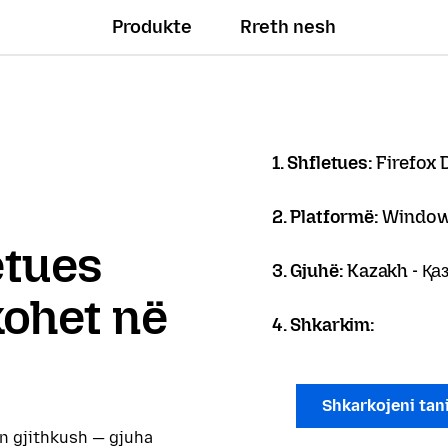
Produkte
Rreth nesh
1. Shfletues:
Firefox 
2. Platformë:
Window
letues
3. Gjuhë:
Kazakh - Қа
kohet në
4. Shkarkim:
Shkarkojeni tan
on gjithkush — gjuha