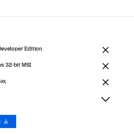
Developer Edition
s 32-bit MSI
зақ
i