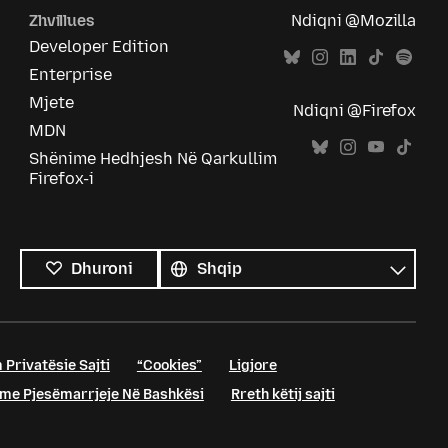
Zhvillues
Ndiqni @Mozilla
Developer Edition
Enterprise
Mjete
Ndiqni @Firefox
MDN
Shënime Hedhjesh Në Qarkullim
Firefox-i
Krejt
gjuhët
Gjuhë
Dhuroni
 Privatësie Sajti
“Cookies”
Ligjore
me Pjesëmarrjeje Në Bashkësi
Rreth këtij sajti