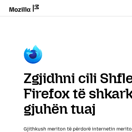
Zgjidhni cili Shf
Firefox të shkar
gjuhën tuaj
Gjithkush meriton të përdorë internetin merit