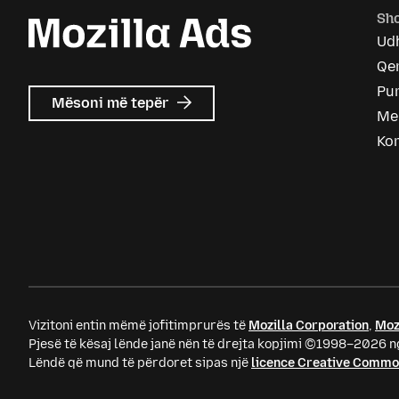
Sho
Ud
Qen
Pu
mbi
Mësoni më tepër
Me
Mozilla
Ads
Ko
Vizitoni entin mëmë jofitimprurës të
Mozilla Corporation
,
Moz
Pjesë të kësaj lënde janë nën të drejta kopjimi ©1998–2026 ng
Lëndë që mund të përdoret sipas një
licence Creative Comm