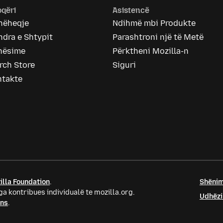
qëri
Asistencë
hëheqje
Ndihmë mbi Produkte
dra e Shtypit
Parashtroni një të Metë
nësime
Përktheni Mozilla-n
rch Store
Siguri
ntakte
illa Foundation
.
Shënim
a kontribues individualë te mozilla.org.
Udhëzi
ons
.