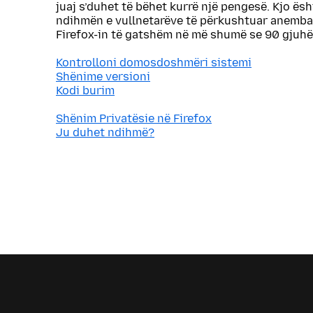
juaj s’duhet të bëhet kurrë një pengesë. Kjo ës
ndihmën e vullnetarëve të përkushtuar anemba
Firefox-in të gatshëm në më shumë se 90 gjuhë
Kontrolloni domosdoshmëri sistemi
Shënime versioni
Kodi burim
Shënim Privatësie në Firefox
Ju duhet ndihmë?