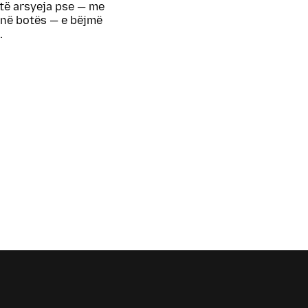
htë arsyeja pse — me
në botës — e bëjmë
.