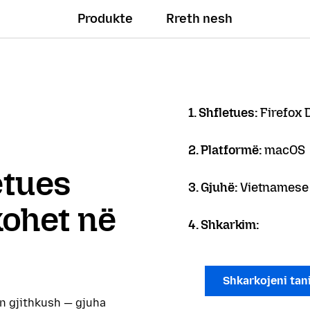
Produkte
Rreth nesh
1. Shfletues:
Firefox 
2. Platformë:
macOS
letues
3. Gjuhë:
Vietnamese 
kohet në
4. Shkarkim:
Shkarkojeni tan
on gjithkush — gjuha