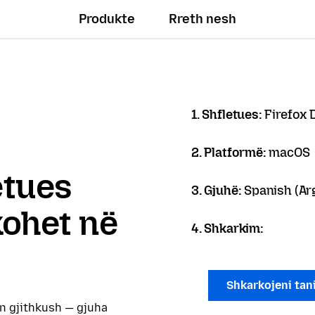
Produkte
Rreth nesh
1. Shfletues:
Firefox 
2. Platformë:
macOS
letues
3. Gjuhë:
Spanish (Arg
kohet në
4. Shkarkim:
Shkarkojeni tan
on gjithkush — gjuha