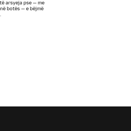
htë arsyeja pse — me
në botës — e bëjmë
.