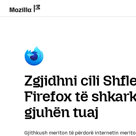
Zgjidhni cili Shf
Firefox të shkar
gjuhën tuaj
Gjithkush meriton të përdorë internetin merit