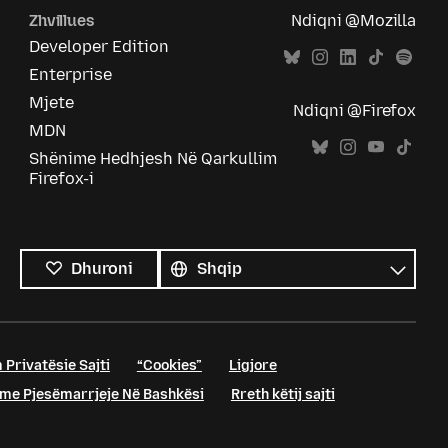
Zhvillues
Ndiqni @Mozilla
Developer Edition
Enterprise
Mjete
Ndiqni @Firefox
MDN
Shënime Hedhjesh Në Qarkullim
Firefox-i
Krejt
gjuhët
Gjuhë
Dhuroni
 Privatësie Sajti
“Cookies”
Ligjore
me Pjesëmarrjeje Në Bashkësi
Rreth këtij sajti