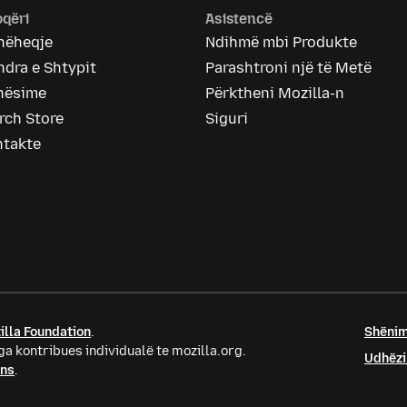
qëri
Asistencë
hëheqje
Ndihmë mbi Produkte
dra e Shtypit
Parashtroni një të Metë
nësime
Përktheni Mozilla-n
rch Store
Siguri
ntakte
illa Foundation
.
Shënim
a kontribues individualë te mozilla.org.
Udhëzi
ons
.