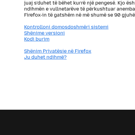
juaj s’duhet të bëhet kurrë një pengesë. Kjo ës
ndihmën e vullnetarëve të përkushtuar anemba
Firefox-in të gatshëm në më shumë se 90 gjuhë
Kontrolloni domosdoshmëri sistemi
Shënime versioni
Kodi burim
Shënim Privatësie në Firefox
Ju duhet ndihmë?