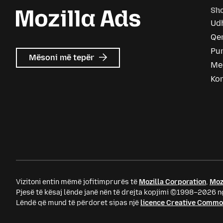
Sho
Ud
Qen
Pu
mbi
Mësoni më tepër
Me
Mozilla
Ads
Ko
Vizitoni entin mëmë jofitimprurës të
Mozilla Corporation
,
Moz
Pjesë të kësaj lënde janë nën të drejta kopjimi ©1998–2026 ng
Lëndë që mund të përdoret sipas një
licence Creative Comm