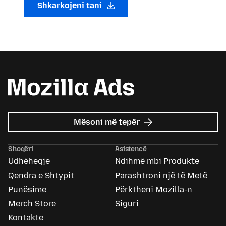
Shkarkojeni tani
mbi
Mësoni më tepër
Mozilla
Ads
Shoqëri
Asistencë
Udhëheqje
Ndihmë mbi Produkte
Qendra e Shtypit
Parashtroni një të Metë
Punësime
Përktheni Mozilla-n
Merch Store
Siguri
Kontakte