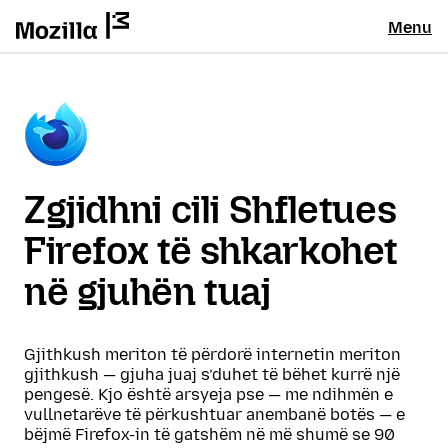
Menu
Zgjidhni cili Shfletues
Firefox të shkarkohet
në gjuhën tuaj
Gjithkush meriton të përdorë internetin meriton
gjithkush — gjuha juaj s’duhet të bëhet kurrë një
pengesë. Kjo është arsyeja pse — me ndihmën e
vullnetarëve të përkushtuar anembanë botës — e
bëjmë Firefox-in të gatshëm në më shumë se 90