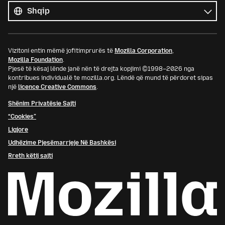
gjuhët
Gjuhë
Vizitoni entin mëmë jofitimprurës të
Mozilla Corporation
,
Mozilla Foundation
.
Pjesë të kësaj lënde janë nën të drejta kopjimi ©1998–2026 nga
kontribues individualë te mozilla.org. Lëndë që mund të përdoret sipas
një
licence Creative Commons
.
Shënim Privatësie Sajti
“Cookies”
Ligjore
Udhëzime Pjesëmarrjeje Në Bashkësi
Rreth këtij sajti