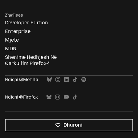
Zhvillues
Developer Edition
Enterprise
Mjete
MDN
Shënime Hedhjesh Në
Qarkullim Firefox-i
Ndiqni @Mozilla
Ndiqni @Firefox
Dhuroni
Krejt