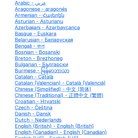
Arabic - عربي
Aragonese - aragonés
Armenian - Հայերեն
Asturian - Asturianu
Azerbaijani - Azərbaycanca
Basque - Euskara
Belarusian - Беларуская
Bengali - বাংলা
Bosnian - Bosanski
Breton - Brezhoneg
Bulgarian - Български
Burmese - မြန်မာဘာသာ
Catalan - Català
Catalan (Valencian) - Català (Valencià)
Chinese (Simplified) - 中文 (简体)
Chinese (Traditional) - 正體中文 (繁體)
Croatian - Hrvatski
Czech - Čeština
Danish - Dansk
Dutch - Nederlands
English (British) - English (British)
English (Canadian) - English (Canadian)