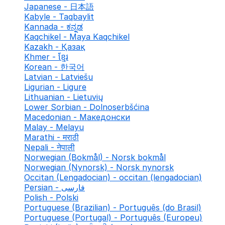
Japanese - 日本語
Kabyle - Taqbaylit
Kannada - ಕನ್ನಡ
Kaqchikel - Maya Kaqchikel
Kazakh - Қазақ
Khmer - ខ្មែរ
Korean - 한국어
Latvian - Latviešu
Ligurian - Ligure
Lithuanian - Lietuvių
Lower Sorbian - Dolnoserbšćina
Macedonian - Македонски
Malay - Melayu
Marathi - मराठी
Nepali - नेपाली
Norwegian (Bokmål) - Norsk bokmål
Norwegian (Nynorsk) - Norsk nynorsk
Occitan (Lengadocian) - occitan (lengadocian)
Persian - فارسی
Polish - Polski
Portuguese (Brazilian) - Português (do Brasil)
Portuguese (Portugal) - Português (Europeu)