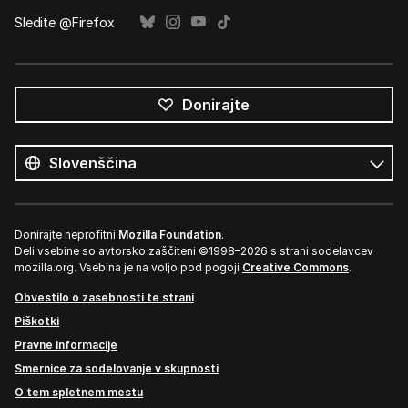
Sledite @Firefox
Donirajte
Vsi
jeziki
Jezik
Donirajte neprofitni
Mozilla Foundation
.
Deli vsebine so avtorsko zaščiteni ©1998–2026 s strani sodelavcev
mozilla.org. Vsebina je na voljo pod pogoji
Creative Commons
.
Obvestilo o zasebnosti te strani
Piškotki
Pravne informacije
Smernice za sodelovanje v skupnosti
O tem spletnem mestu