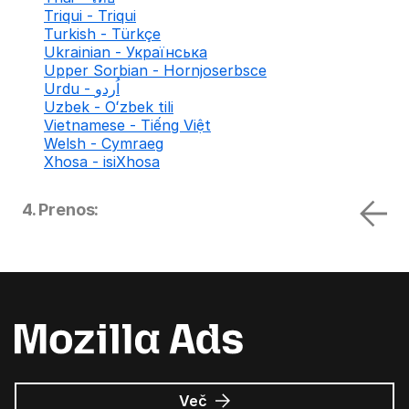
Triqui - Triqui
Turkish - Türkçe
Ukrainian - Українська
Upper Sorbian - Hornjoserbsce
Urdu - اُردو
Uzbek - Oʻzbek tili
Vietnamese - Tiếng Việt
Welsh - Cymraeg
Xhosa - isiXhosa
4. Prenos:
o
Več