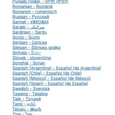
Punjabi (India) - ਪੰਜਾਬੀ (ਭਾਰਤ)
Romanian - Română
Romansh - rumantsch
Russian - Русский
Santali - ᱥᱟᱱᱛᱟᱲᱤ
Saraiki - سرائیکی
Sardinian - Sardu
Scots - Scots
Serbian - Српски
Silesian - Ślōnsko godka
Sinhala - සිංහල
Slovak - slovenčina
Songhai - Soŋay
Spanish (Argentina) - Español (de Argentina)
Spanish (Chile) - Español (de Chile)
Spanish (Mexico) - Español (de México)
Spanish (Spain) - Español (de España)
Swedish - Svenska
Tagalog - Tagalog
Tajik - Тоҷикӣ
Tamil - தமிழ்
Telugu - తెలుగు
Thai - ไทย