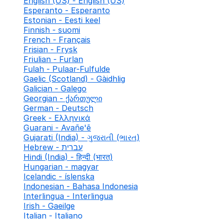
English (US) - English (US)
Esperanto - Esperanto
Estonian - Eesti keel
Finnish - suomi
French - Français
Frisian - Frysk
Friulian - Furlan
Fulah - Pulaar-Fulfulde
Gaelic (Scotland) - Gàidhlig
Galician - Galego
Georgian - ქართული
German - Deutsch
Greek - Ελληνικά
Guarani - Avañe'ẽ
Gujarati (India) - ગુજરાતી (ભારત)
Hebrew - עברית
Hindi (India) - हिन्दी (भारत)
Hungarian - magyar
Icelandic - íslenska
Indonesian - Bahasa Indonesia
Interlingua - Interlingua
Irish - Gaeilge
Italian - Italiano