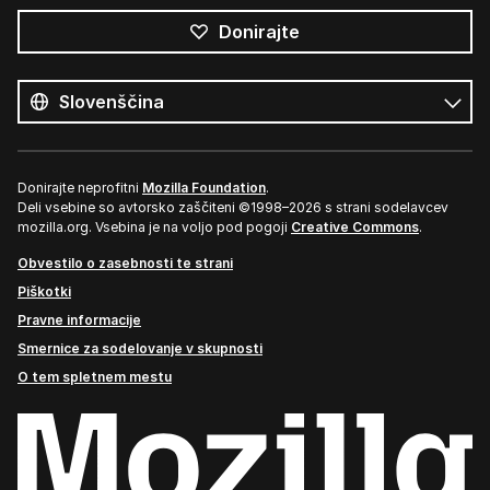
Donirajte
Vsi
jeziki
Jezik
Donirajte neprofitni
Mozilla Foundation
.
Deli vsebine so avtorsko zaščiteni ©1998–2026 s strani sodelavcev
mozilla.org. Vsebina je na voljo pod pogoji
Creative Commons
.
Obvestilo o zasebnosti te strani
Piškotki
Pravne informacije
Smernice za sodelovanje v skupnosti
O tem spletnem mestu