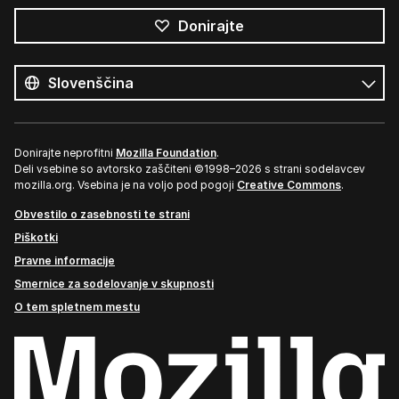
Donirajte
Vsi
jeziki
Jezik
Donirajte neprofitni
Mozilla Foundation
.
Deli vsebine so avtorsko zaščiteni ©1998–2026 s strani sodelavcev
mozilla.org. Vsebina je na voljo pod pogoji
Creative Commons
.
Obvestilo o zasebnosti te strani
Piškotki
Pravne informacije
Smernice za sodelovanje v skupnosti
O tem spletnem mestu