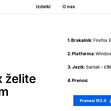
Izdelki
O nas
1. Brskalnik:
Firefox 
2. Platforma:
Window
3. Jezik:
Santali - ᱥ
 želite
4. Prenos:
em
Prenesi 153.0