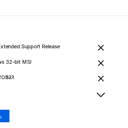
Extended Support Release
s 32-bit MSI
ᱟᱱᱛᱟᱲᱤ