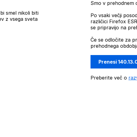
Smo v prehodnem ob
i smel nikoli biti
Po vsaki večji posod
ev z vsega sveta
različici Firefox E
se pripravijo na pr
Če se odločite za p
prehodnega obdobja
Prenesi 140.13.
Preberite več o
raz