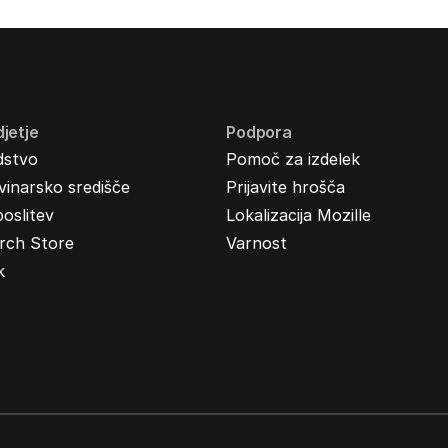
jetje
Podpora
dstvo
Pomoč za izdelek
inarsko središče
Prijavite hrošča
oslitev
Lokalizacija Mozille
rch Store
Varnost
k