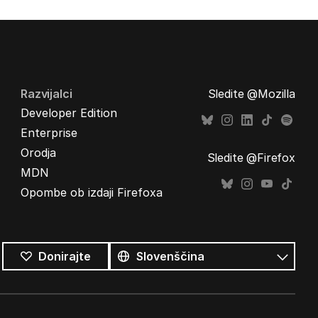
Razvijalci
Sledite @Mozilla
Developer Edition
Enterprise
Orodja
Sledite @Firefox
MDN
Opombe ob izdaji Firefoxa
Vsi
jeziki
Jezik
Donirajte