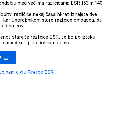
dobju med večjima različicama ESR 153 in 140.
obitvi različice nekaj časa hkrati izhajata dve
SR, kar uporabnikom stare različice omogoča, da
ehod na novo.
renos starejše različice ESR, se bo po izteku
 samodejno posodobila na novo.
0
vojnem ciklu Firefox ESR
.