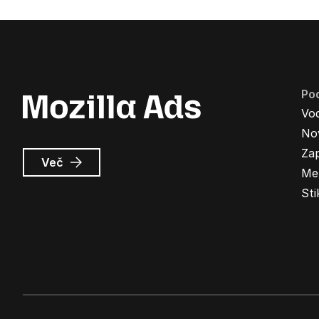
Pod
Vo
Nov
Zap
o
Več
Me
Oglasi
Mozilla
Sti