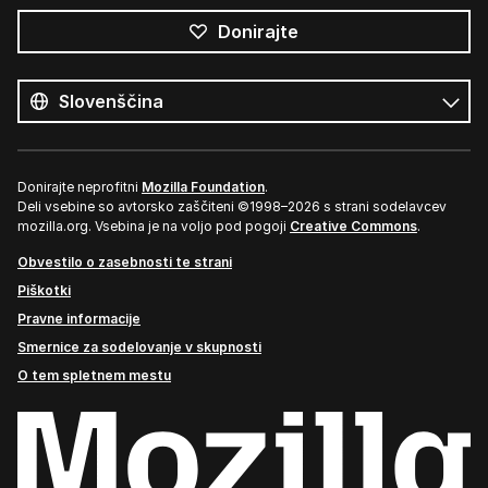
Donirajte
Vsi
jeziki
Jezik
Donirajte neprofitni
Mozilla Foundation
.
Deli vsebine so avtorsko zaščiteni ©1998–2026 s strani sodelavcev
mozilla.org. Vsebina je na voljo pod pogoji
Creative Commons
.
Obvestilo o zasebnosti te strani
Piškotki
Pravne informacije
Smernice za sodelovanje v skupnosti
O tem spletnem mestu