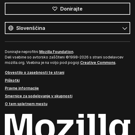
Donirajte
Vsi
jeziki
Jezik
Donirajte neprofitni
Mozilla Foundation
.
Deli vsebine so avtorsko zaščiteni ©1998–2026 s strani sodelavcev
mozilla.org. Vsebina je na voljo pod pogoji
Creative Commons
.
Obvestilo o zasebnosti te strani
Piškotki
Pravne informacije
Smernice za sodelovanje v skupnosti
O tem spletnem mestu