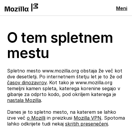
Meni
O tem spletnem
mestu
Spletno mesto www.mozilla.org obstaja že več kot
dve desetletji. Po internetnem štetju let je to že od
časov dinozavrov
. Kot tako je www.mozilla.org
temeljni kamen spleta, katerega korenine segajo v
gibanje za odprto kodo, pod okriljem katerega je
nastala Mozilla
.
Danes je to spletno mesto, na katerem se lahko
izve več
o Mozilli
in preizkusi
Mozilla VPN
. Spotoma
lahko odkrijete tudi nekaj
skritih presenečenj
.