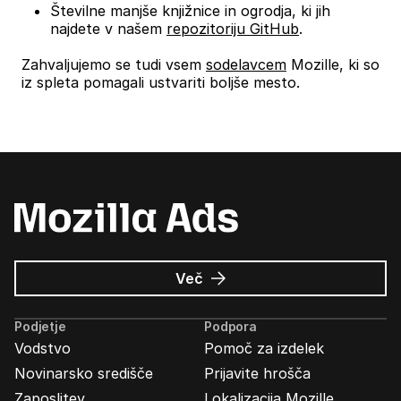
Številne manjše knjižnice in ogrodja, ki jih
najdete v našem
repozitoriju GitHub
.
Zahvaljujemo se tudi vsem
sodelavcem
Mozille, ki so
iz spleta pomagali ustvariti boljše mesto.
o
Več
Oglasi
Mozilla
Podjetje
Podpora
Vodstvo
Pomoč za izdelek
Novinarsko središče
Prijavite hrošča
Zaposlitev
Lokalizacija Mozille