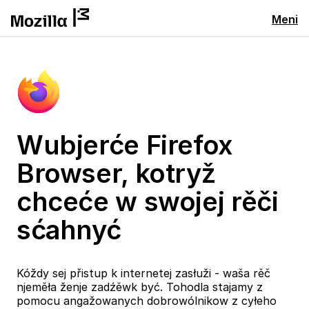
Meni
Wubjerće Firefox
Browser, kotryž
chceće w swojej rěči
sćahnyć
Kóždy sej přistup k internetej zasłuži - waša rěč
njeměła ženje zadźěwk być. Tohodla stajamy z
pomocu angažowanych dobrowólnikow z cyłeho