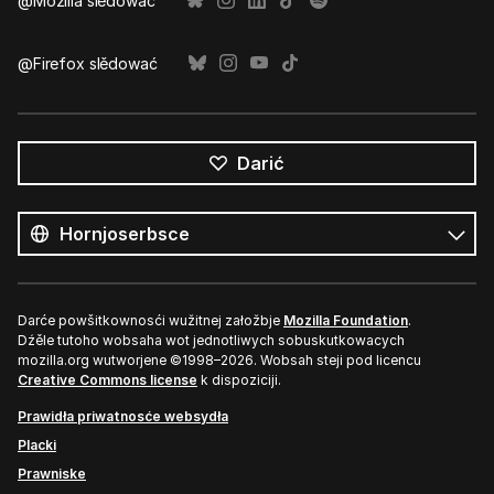
@Mozilla slědować
@Firefox slědować
Darić
Wšě
rěče
Rěč
Darće powšitkownosći wužitnej załožbje
Mozilla Foundation
.
Dźěle tutoho wobsaha wot jednotliwych sobuskutkowacych
mozilla.org wutworjene ©1998–2026. Wobsah steji pod licencu
Creative Commons license
k dispoziciji.
Prawidła priwatnosće websydła
Placki
Prawniske