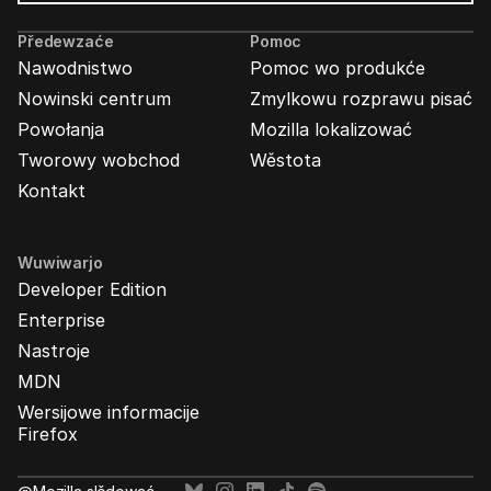
Wabjenje
Mozilla
Předewzaće
Pomoc
Nawodnistwo
Pomoc wo produkće
Nowinski centrum
Zmylkowu rozprawu pisać
Powołanja
Mozilla lokalizować
Tworowy wobchod
Wěstota
Kontakt
Wuwiwarjo
Developer Edition
Enterprise
Nastroje
MDN
Wersijowe informacije
Firefox