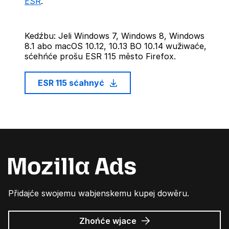
ESR
.
Kedźbu: Jeli Windows 7, Windows 8, Windows
8.1 abo macOS 10.12, 10.13 BO 10.14 wužiwaće,
sćehńće prošu ESR 115 město Firefox.
ESR 115 sćahnyć
Přidajće swojemu wabjenskemu kupej dowěru.
wo
Zhońće wjace