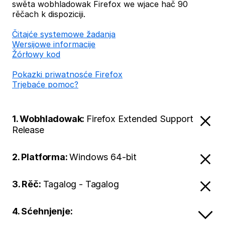
swěta wobhladowak Firefox we wjace hač 90
rěčach k dispoziciji.
Čitajće systemowe žadanja
Wersijowe informacije
Žórłowy kod
Pokazki priwatnosće Firefox
Trjebaće pomoc?
1. Wobhladowak:
Firefox Extended Support
Release
2. Platforma:
Windows 64-bit
3. Rěč:
Tagalog - Tagalog
4. Sćehnjenje: