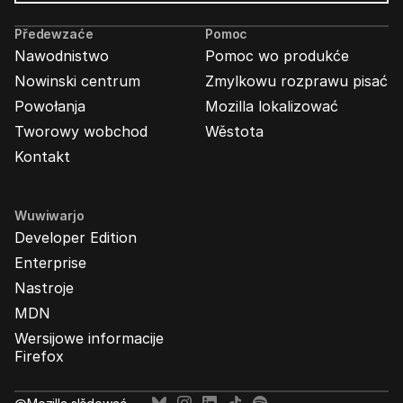
Wabjenje
Mozilla
Předewzaće
Pomoc
Nawodnistwo
Pomoc wo produkće
Nowinski centrum
Zmylkowu rozprawu pisać
Powołanja
Mozilla lokalizować
Tworowy wobchod
Wěstota
Kontakt
Wuwiwarjo
Developer Edition
Enterprise
Nastroje
MDN
Wersijowe informacije
Firefox