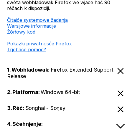
swěta wobhladowak Firefox we wjace hač 90
rěčach k dispoziciji.
Čitajće systemowe žadanja
Wersijowe informacije
Žórłowy kod
Pokazki priwatnosće Firefox
Trjebaće pomoc?
1. Wobhladowak:
Firefox Extended Support
Release
2. Platforma:
Windows 64-bit
3. Rěč:
Songhai - Soŋay
4. Sćehnjenje: