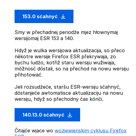
153.0 sćahnyć
Smy w přechadnej periodźe mjez hłownymaj
wersijomaj ESR 153 a 140.
Hdyž je wulka wersijowa aktualizacija, so přeco
někotre wersije Firefox ESR překrywaja, zo
bychu ludźo, kotřiž staru wersiju wužiwaja,
móžnosć dóstali, so na přechod na nowu wersiju
přihotować.
Jeli rozsudźeće, staršu ESR-wersiju sćahnyć,
dóstanjeće awtomatisce aktualizaciju na nowu
wersiju, hdyž so přechodny čas kónči.
140.13.0 sćahnyć
Čitajće wjace wo
wozjewjenskim cyklusu Firefox