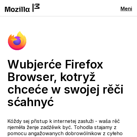
Meni
Wubjerće Firefox
Browser, kotryž
chceće w swojej rěči
sćahnyć
Kóždy sej přistup k internetej zasłuži - waša rěč
njeměła ženje zadźěwk być. Tohodla stajamy z
pomocu angažowanych dobrowólnikow z cyłeho