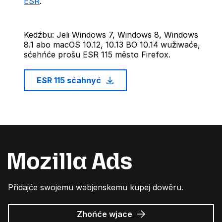
ESR
.
Kedźbu: Jeli Windows 7, Windows 8, Windows
8.1 abo macOS 10.12, 10.13 BO 10.14 wužiwaće,
sćehńće prošu ESR 115 město Firefox.
ESR 115 sćahnyć
Přidajće swojemu wabjenskemu kupej dowěru.
wo
Zhońće wjace