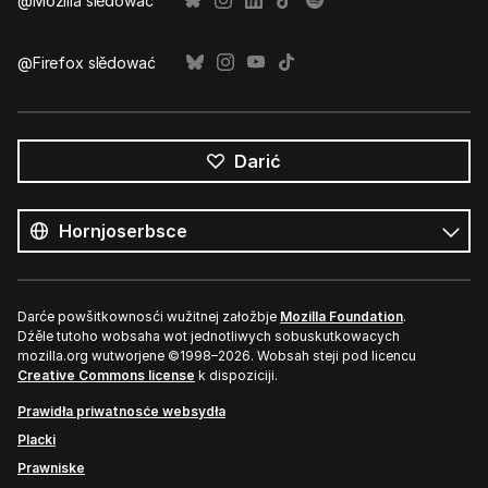
@Mozilla slědować
@Firefox slědować
Darić
Wšě
rěče
Rěč
Darće powšitkownosći wužitnej załožbje
Mozilla Foundation
.
Dźěle tutoho wobsaha wot jednotliwych sobuskutkowacych
mozilla.org wutworjene ©1998–2026. Wobsah steji pod licencu
Creative Commons license
k dispoziciji.
Prawidła priwatnosće websydła
Placki
Prawniske