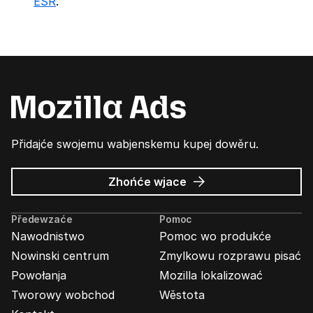
ESR
.
Přidajće swojemu wabjenskemu kupej dowěru.
wo
Zhońće wjace
Wabjenje
Mozilla
Předewzaće
Pomoc
Nawodnistwo
Pomoc wo produkće
Nowinski centrum
Zmylkowu rozprawu pisać
Powołanja
Mozilla lokalizować
Tworowy wobchod
Wěstota