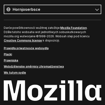
Wšě
rěče
Rěč
Darće powšitkownosći wužitnej załožbje
Mozilla Foundation
.
Dźěle tutoho wobsaha wot jednotliwych sobuskutkowacych
mozilla.org wutworjene ©1998–2026. Wobsah steji pod licencu
Creative Commons license
k dispoziciji.
Prawidła priwatnosće websydła
Placki
Prawniske
Wobdźělenske směrnicy zhromadźenstwa
Wo tutym sydle