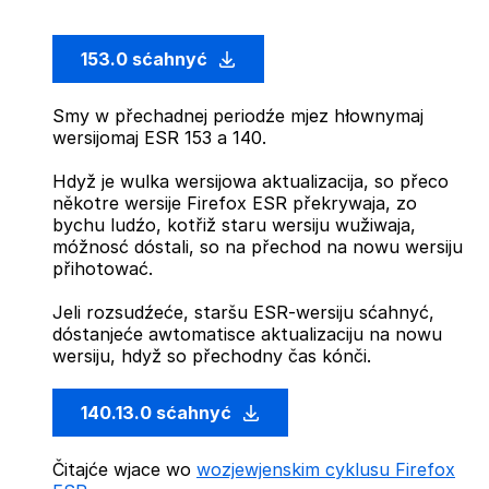
153.0 sćahnyć
Smy w přechadnej periodźe mjez hłownymaj
wersijomaj ESR 153 a 140.
Hdyž je wulka wersijowa aktualizacija, so přeco
někotre wersije Firefox ESR překrywaja, zo
bychu ludźo, kotřiž staru wersiju wužiwaja,
móžnosć dóstali, so na přechod na nowu wersiju
přihotować.
Jeli rozsudźeće, staršu ESR-wersiju sćahnyć,
dóstanjeće awtomatisce aktualizaciju na nowu
wersiju, hdyž so přechodny čas kónči.
140.13.0 sćahnyć
Čitajće wjace wo
wozjewjenskim cyklusu Firefox