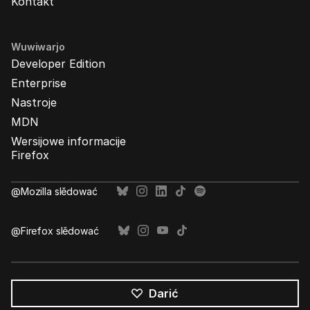
Kontakt
Wuwiwarjo
Developer Edition
Enterprise
Nastroje
MDN
Wersijowe informacije
Firefox
@Mozilla slědować
@Firefox slědować
Darić