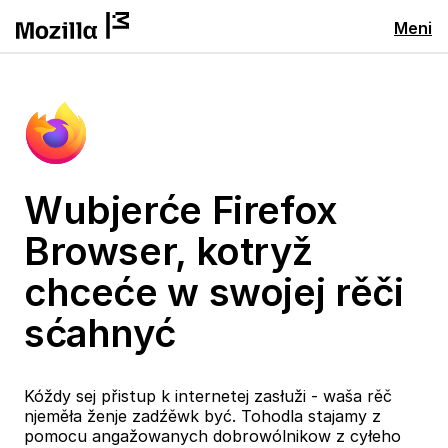
Meni
Wubjerće Firefox
Browser, kotryž
chceće w swojej rěči
sćahnyć
Kóždy sej přistup k internetej zasłuži - waša rěč
njeměła ženje zadźěwk być. Tohodla stajamy z
pomocu angažowanych dobrowólnikow z cyłeho