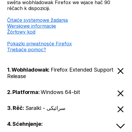
swěta wobhladowak Firefox we wjace hač 90
rěčach k dispoziciji.
Čitajće systemowe žadanja
Wersijowe informacije
Žórłowy kod
Pokazki priwatnosće Firefox
Trjebaće pomoc?
1. Wobhladowak:
Firefox Extended Support
Release
2. Platforma:
Windows 64-bit
3. Rěč:
Saraiki - سرائیکی
4. Sćehnjenje: