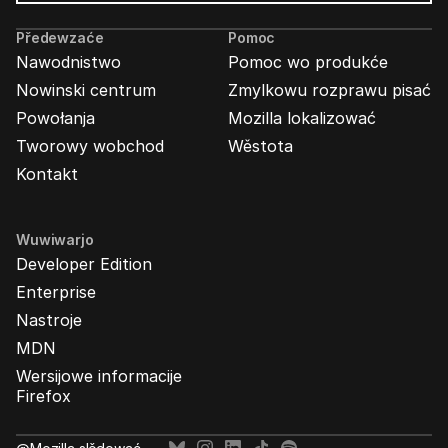
Wabjenje
Mozilla
Předewzaće
Pomoc
Nawodnistwo
Pomoc wo produkće
Nowinski centrum
Zmylkowu rozprawu pisać
Powołanja
Mozilla lokalizować
Tworowy wobchod
Wěstota
Kontakt
Wuwiwarjo
Developer Edition
Enterprise
Nastroje
MDN
Wersijowe informacije
Firefox