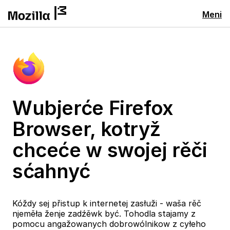
Meni
Wubjerće Firefox
Browser, kotryž
chceće w swojej rěči
sćahnyć
Kóždy sej přistup k internetej zasłuži - waša rěč
njeměła ženje zadźěwk być. Tohodla stajamy z
pomocu angažowanych dobrowólnikow z cyłeho