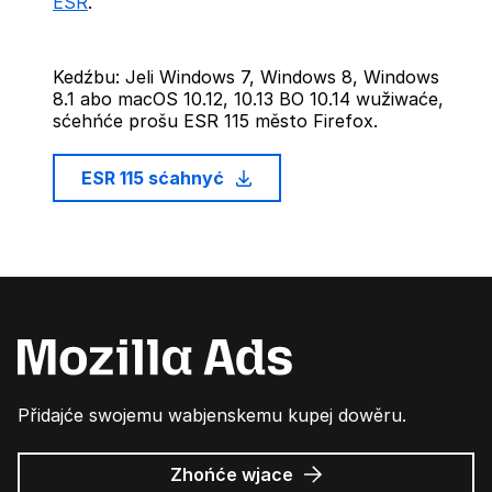
ESR
.
Kedźbu: Jeli Windows 7, Windows 8, Windows
8.1 abo macOS 10.12, 10.13 BO 10.14 wužiwaće,
sćehńće prošu ESR 115 město Firefox.
ESR 115 sćahnyć
Přidajće swojemu wabjenskemu kupej dowěru.
wo
Zhońće wjace