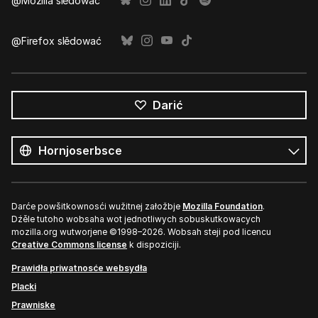
@Mozilla slědować
@Firefox slědować
Darić
Wšě
rěče
Rěč
Darće powšitkownosći wužitnej załožbje
Mozilla Foundation
.
Dźěle tutoho wobsaha wot jednotliwych sobuskutkowacych
mozilla.org wutworjene ©1998–2026. Wobsah steji pod licencu
Creative Commons license
k dispoziciji.
Prawidła priwatnosće websydła
Placki
Prawniske