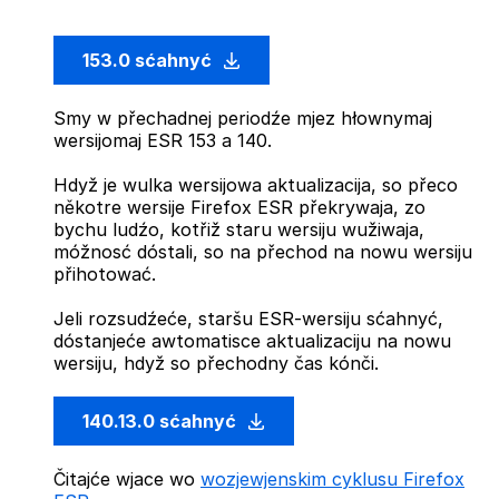
153.0 sćahnyć
Smy w přechadnej periodźe mjez hłownymaj
wersijomaj ESR 153 a 140.
Hdyž je wulka wersijowa aktualizacija, so přeco
někotre wersije Firefox ESR překrywaja, zo
bychu ludźo, kotřiž staru wersiju wužiwaja,
móžnosć dóstali, so na přechod na nowu wersiju
přihotować.
Jeli rozsudźeće, staršu ESR-wersiju sćahnyć,
dóstanjeće awtomatisce aktualizaciju na nowu
wersiju, hdyž so přechodny čas kónči.
140.13.0 sćahnyć
Čitajće wjace wo
wozjewjenskim cyklusu Firefox