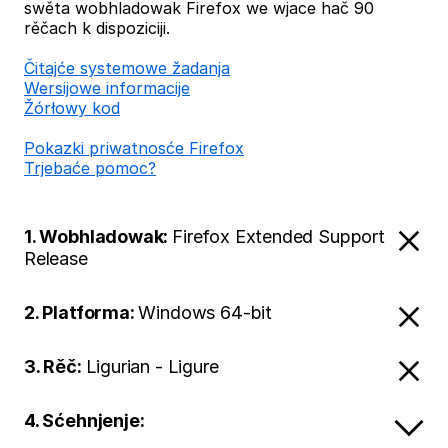
swěta wobhladowak Firefox we wjace hač 90
rěčach k dispoziciji.
Čitajće systemowe žadanja
Wersijowe informacije
Žórłowy kod
Pokazki priwatnosće Firefox
Trjebaće pomoc?
1. Wobhladowak:
Firefox Extended Support
Release
2. Platforma:
Windows 64-bit
3. Rěč:
Ligurian - Ligure
4. Sćehnjenje: