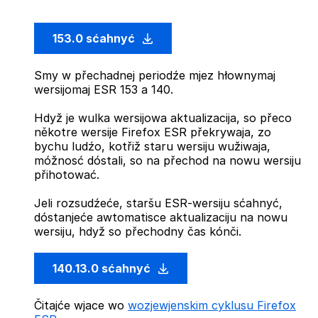
153.0 sćahnyć
Smy w přechadnej periodźe mjez hłownymaj
wersijomaj ESR 153 a 140.
Hdyž je wulka wersijowa aktualizacija, so přeco
někotre wersije Firefox ESR překrywaja, zo
bychu ludźo, kotřiž staru wersiju wužiwaja,
móžnosć dóstali, so na přechod na nowu wersiju
přihotować.
Jeli rozsudźeće, staršu ESR-wersiju sćahnyć,
dóstanjeće awtomatisce aktualizaciju na nowu
wersiju, hdyž so přechodny čas kónči.
140.13.0 sćahnyć
Čitajće wjace wo
wozjewjenskim cyklusu Firefox