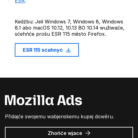
ESR
.
Kedźbu: Jeli Windows 7, Windows 8, Windows
8.1 abo macOS 10.12, 10.13 BO 10.14 wužiwaće,
sćehńće prošu ESR 115 město Firefox.
ESR 115 sćahnyć
Přidajće swojemu wabjenskemu kupej dowěru.
wo
Zhońće wjace