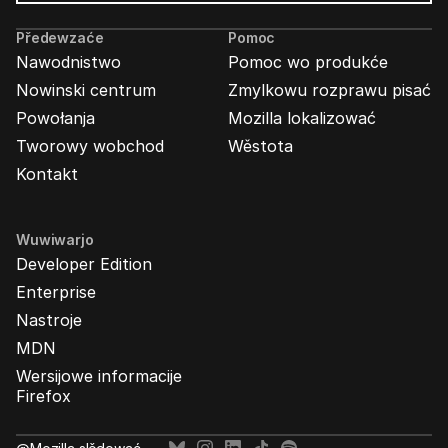
Wabjenje
Mozilla
Předewzaće
Pomoc
Nawodnistwo
Pomoc wo produkće
Nowinski centrum
Zmylkowu rozprawu pisać
Powołanja
Mozilla lokalizować
Tworowy wobchod
Wěstota
Kontakt
Wuwiwarjo
Developer Edition
Enterprise
Nastroje
MDN
Wersijowe informacije
Firefox