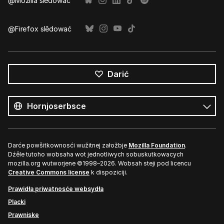
@Mozilla slědować
@Firefox slědować
Darić
Wšě
rěče
Rěč
Darće powšitkownosći wužitnej załožbje
Mozilla Foundation
.
Dźěle tutoho wobsaha wot jednotliwych sobuskutkowacych
mozilla.org wutworjene ©1998–2026. Wobsah steji pod licencu
Creative Commons license
k dispoziciji.
Prawidła priwatnosće websydła
Placki
Prawniske