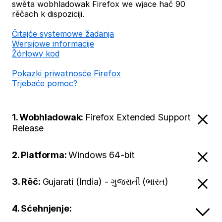
swěta wobhladowak Firefox we wjace hač 90
rěčach k dispoziciji.
Čitajće systemowe žadanja
Wersijowe informacije
Žórłowy kod
Pokazki priwatnosće Firefox
Trjebaće pomoc?
1. Wobhladowak:
Firefox Extended Support
Release
2. Platforma:
Windows 64-bit
3. Rěč:
Gujarati (India) - ગુજરાતી (ભારત)
4. Sćehnjenje: