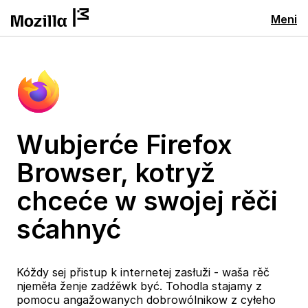
Meni
Wubjerće Firefox
Browser, kotryž
chceće w swojej rěči
sćahnyć
Kóždy sej přistup k internetej zasłuži - waša rěč
njeměła ženje zadźěwk być. Tohodla stajamy z
pomocu angažowanych dobrowólnikow z cyłeho