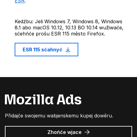
ESR
.
Kedźbu: Jeli Windows 7, Windows 8, Windows
8.1 abo macOS 10.12, 10.13 BO 10.14 wužiwaće,
sćehńće prošu ESR 115 město Firefox.
ESR 115 sćahnyć
Přidajće swojemu wabjenskemu kupej dowěru.
wo
Zhońće wjace