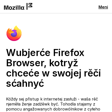
Meni
Wubjerće Firefox
Browser, kotryž
chceće w swojej rěči
sćahnyć
Kóždy sej přistup k internetej zasłuži - waša rěč
njeměła ženje zadźěwk być. Tohodla stajamy z
pomocu angažowanych dobrowólnikow z cyłeho