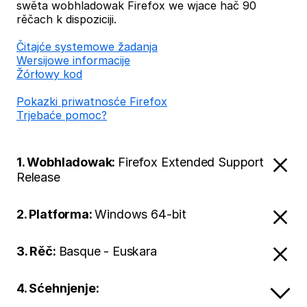
swěta wobhladowak Firefox we wjace hač 90
rěčach k dispoziciji.
Čitajće systemowe žadanja
Wersijowe informacije
Žórłowy kod
Pokazki priwatnosće Firefox
Trjebaće pomoc?
1. Wobhladowak:
Firefox Extended Support
Release
2. Platforma:
Windows 64-bit
3. Rěč:
Basque - Euskara
4. Sćehnjenje: