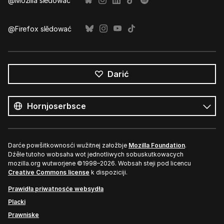
@Mozilla slědować
@Firefox slědować
Darić
Wšě
rěče
Rěč
Darće powšitkownosći wužitnej załožbje
Mozilla Foundation
.
Dźěle tutoho wobsaha wot jednotliwych sobuskutkowacych
mozilla.org wutworjene ©1998–2026. Wobsah steji pod licencu
Creative Commons license
k dispoziciji.
Prawidła priwatnosće websydła
Placki
Prawniske