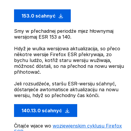
153.0 sćahnyć
Smy w přechadnej periodźe mjez hłownymaj
wersijomaj ESR 153 a 140.
Hdyž je wulka wersijowa aktualizacija, so přeco
někotre wersije Firefox ESR překrywaja, zo
bychu ludźo, kotřiž staru wersiju wužiwaja,
móžnosć dóstali, so na přechod na nowu wersiju
přihotować.
Jeli rozsudźeće, staršu ESR-wersiju sćahnyć,
dóstanjeće awtomatisce aktualizaciju na nowu
wersiju, hdyž so přechodny čas kónči.
140.13.0 sćahnyć
Čitajće wjace wo
wozjewjenskim cyklusu Firefox